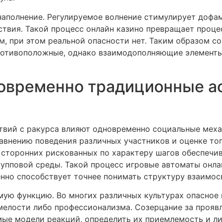
наполнение. Регулируемое волнение стимулирует дофа
твия. Такой процесс онлайн казино превращает проц
, при этом реальной опасности нет. Таким образом со
противоположные, однако взаимодополняющие элемент
овременно традиционные а
твий с ракурса влияют одновременно социальные мех
авнению поведения различных участников и оценке то
сторонних рискованных по характеру шагов обеспечи
упповой среды. Такой процесс игровые автоматы онла
но способствует точнее понимать структуру взаимосв
мую функцию. Во многих различных культурах опасное
смелости либо профессионализма. Созерцание за проя
ые модели реакций, определить их приемлемость и ли