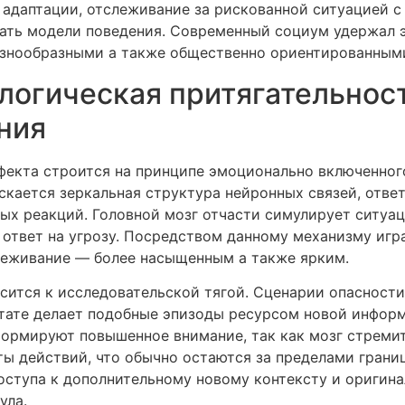
адаптации, отслеживание за рискованной ситуацией с
вать модели поведения. Современный социум удержал э
азнообразными а также общественно ориентированным
огическая притягательност
ния
фекта строится на принципе эмоционально включенног
скается зеркальная структура нейронных связей, отве
х реакций. Головной мозг отчасти симулирует ситуац
 ответ на угрозу. Посредством данному механизму игр
реживание — более насыщенным а также ярким.
ится к исследовательской тягой. Сценарии опасност
ьтате делает подобные эпизоды ресурсом новой информ
формируют повышенное внимание, так как мозг стрем
ы действий, что обычно остаются за пределами границ
ступа к дополнительному новому контексту и оригина
ула.