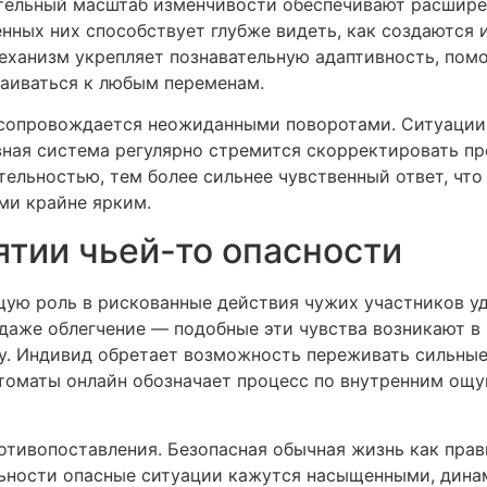
тельный масштаб изменчивости обеспечивают расширен
нных них способствует глубже видеть, как создаются 
ханизм укрепляет познавательную адаптивность, пом
раиваться к любым переменам.
 сопровождается неожиданными поворотами. Ситуации, 
вная система регулярно стремится скорректировать п
ельностью, тем более сильнее чувственный ответ, что
ми крайне ярким.
ятии чьей-то опасности
ую роль в рискованные действия чужих участников у
даже облегчение — подобные эти чувства возникают в
у. Индивид обретает возможность переживать сильные
втоматы онлайн обозначает процесс по внутренним ощу
отивопоставления. Безопасная обычная жизнь как пра
ьности опасные ситуации кажутся насыщенными, дина