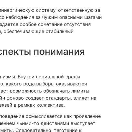
минергическую систему, ответственную за
есс наблюдения за чужим опасными шагами
здается особое сочетание отсутствия
ы, обеспечивающие стабильный
спекты понимания
анизмы. Внутри социальной среды
го, какого рода выборы оказываются
вает возможность обозначать лимиты
йн фоново создает стандарты, влияет на
язей в рамках коллектива.
 поведение осмысливается как проявление
влением чьими-то действиями выступает
миты. Следовательно, тяготение к