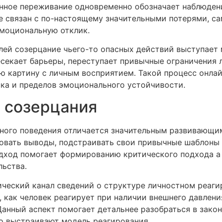
енное переживание одновременно обозначает наблюден
не связан с по-настоящему значительными потерями, са
эмоциональную отклик.
елей созерцание чьего-то опасных действий выступае
есекает барьеры, переступает привычные ограничения 
 картину с личным восприятием. Такой процесс онлай
ка и пределов эмоционального устойчивости.
 созерцания
ного поведения отличается значительным развивающи
овать выводы, подстраивать свои привычные шаблоны 
одход помогает формированию критического подхода а
льства.
ческий канал сведений о структуре личностном реагир
 как человек реагирует при наличии внешнего давлени
Данный аспект помогает детальнее разобраться в зако
о выстраивают модель реагирования.