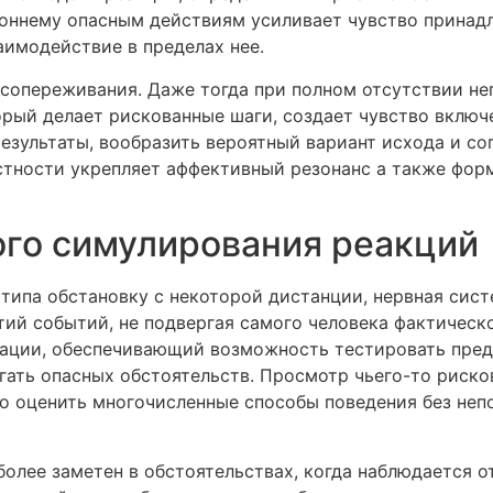
роннему опасным действиям усиливает чувство принадл
имодействие в пределах нее.
 сопереживания. Даже тогда при полном отсутствии н
торый делает рискованные шаги, создает чувство вклю
езультаты, вообразить вероятный вариант исхода и с
астности укрепляет аффективный резонанс а также фо
го симулирования реакций
 типа обстановку с некоторой дистанции, нервная сис
тий событий, не подвергая самого человека фактическо
тации, обеспечивающий возможность тестировать пре
гать опасных обстоятельств. Просмотр чьего-то риск
о оценить многочисленные способы поведения без неп
иболее заметен в обстоятельствах, когда наблюдается 