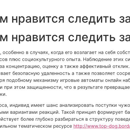
м нравится следить з
м нравится следить з
особенно в случаях, когда его возлагает на себя собс
ссов плюс социокультурного опыта. Наблюдение этих с
за концентрацию, оценку а также аффективный отклик.
ивает безопасную удаленность а также позволяет сос
аря подобному механизму игровые автоматы онлайн н
и при этом защищенности, что в результате превраща
ки.
рса, индивид имеет шанс анализировать поступки чужо
ыми вариантами реакций. Такой принцип формирует ба
йствует более глубоко разбираться в структуру повед
фильном тематическом ресурсе
http://www.top-dog.borda