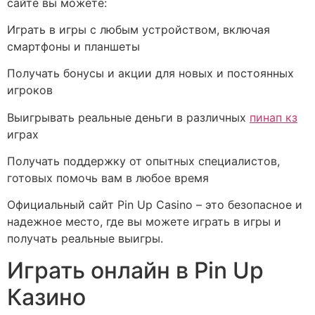
сайте вы можете:
Играть в игры с любым устройством, включая
смартфоны и планшеты
Получать бонусы и акции для новых и постоянных
игроков
Выигрывать реальные деньги в различных
пинап кз
играх
Получать поддержку от опытных специалистов,
готовых помочь вам в любое время
Официальный сайт Pin Up Casino – это безопасное и
надежное место, где вы можете играть в игры и
получать реальные выигры.
Играть онлайн в Pin Up
Казино