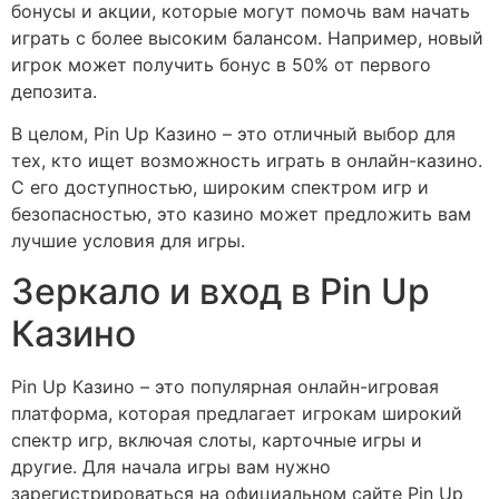
бонусы и акции, которые могут помочь вам начать
играть с более высоким балансом. Например, новый
игрок может получить бонус в 50% от первого
депозита.
В целом, Pin Up Казино – это отличный выбор для
тех, кто ищет возможность играть в онлайн-казино.
С его доступностью, широким спектром игр и
безопасностью, это казино может предложить вам
лучшие условия для игры.
Зеркало и вход в Pin Up
Казино
Pin Up Казино – это популярная онлайн-игровая
платформа, которая предлагает игрокам широкий
спектр игр, включая слоты, карточные игры и
другие. Для начала игры вам нужно
зарегистрироваться на официальном сайте Pin Up