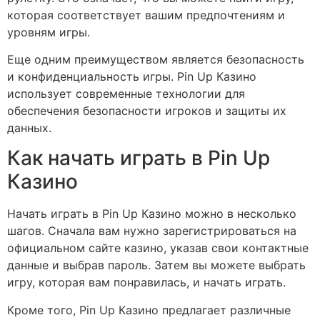
которая соответствует вашим предпочтениям и
уровням игры.
Еще одним преимуществом является безопасность
и конфиденциальность игры. Pin Up Казино
использует современные технологии для
обеспечения безопасности игроков и защиты их
данных.
Как начать играть в Pin Up
Казино
Начать играть в Pin Up Казино можно в несколько
шагов. Сначала вам нужно зарегистрироваться на
официальном сайте казино, указав свои контактные
данные и выбрав пароль. Затем вы можете выбрать
игру, которая вам понравилась, и начать играть.
Кроме того, Pin Up Казино предлагает различные