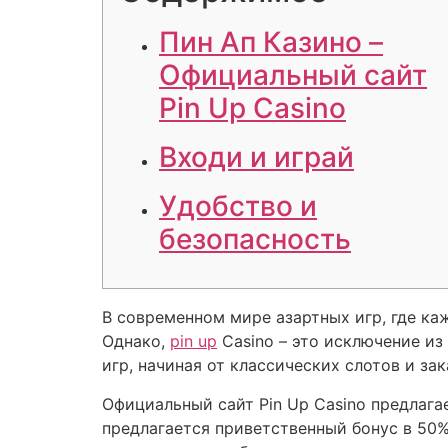
Пин Ап Казино –
Официальный сайт
Pin Up Casino
Входи и играй
Удобство и
безопасность
В современном мире азартных игр, где ка
Однако,
pin up
Casino – это исключение из
игр, начиная от классических слотов и з
Официальный сайт Pin Up Casino предлага
предлагается приветственный бонус в 50% 