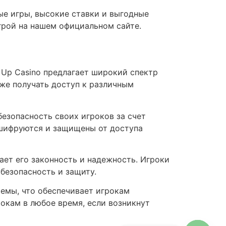
ые игры, высокие ставки и выгодные
игрой на нашем официальном сайте.
 Up Casino предлагает широкий спектр
кже получать доступ к различным
безопасность своих игроков за счет
 шифруются и защищены от доступа
ает его законность и надежность. Игроки
безопасность и защиту.
темы, что обеспечивает игрокам
окам в любое время, если возникнут