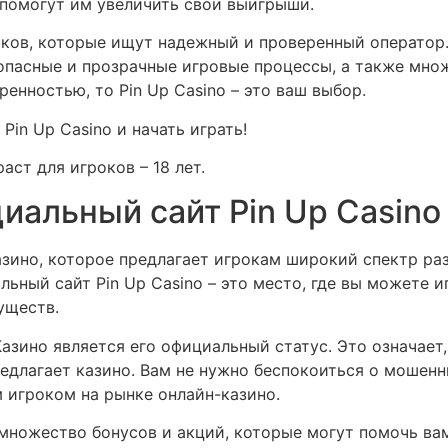
 помогут им увеличить свои выигрыши.
роков, которые ищут надежный и проверенный оператор
опасные и прозрачные игровые процессы, а также мно
ренностью, то Pin Up Casino – это ваш выбор.
in Up Casino и начать играть!
ст для игроков – 18 лет.
иальный сайт Pin Up Casino
азино, которое предлагает игрокам широкий спектр раз
льный сайт Pin Up Casino – это место, где вы можете 
уществ.
зино является его официальный статус. Это означает,
редлагает казино. Вам не нужно беспокоиться о мошенн
 игроком на рынке онлайн-казино.
множество бонусов и акций, которые могут помочь вам