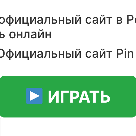
 официальный сайт в Р
ь онлайн
Официальный сайт Pin 
ИГРАТЬ