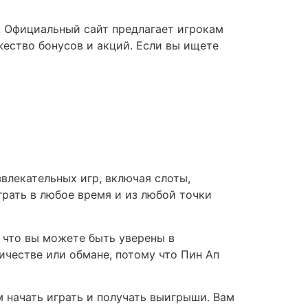
. Официальный сайт предлагает игрокам
жество бонусов и акций. Если вы ищете
влекательных игр, включая слоты,
играть в любое время и из любой точки
 что вы можете быть уверены в
ичестве или обмане, потому что Пин Ап
 начать играть и получать выигрыши. Вам