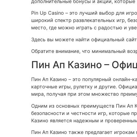
дополнительные бонусы и акции, которые
Pin Up Casino – это лучший выбор для иг
широкий спектр развлекательных игр, без
место, где можно играть с радостью и уве
Здесь вы можете найти официальный сайт P
Обратите внимание, что минимальный возра
Пин Ап Казино – Офиц
Пин Ап Казино – это популярный онлайн-к
карточные игры, рулетку и другие. Официа
мира, получая при этом множество преим
Одним из основных преимуществ Пин Ап Ка
безопасности и честности игр, которые п
Казино является надежным и проверенным
Пин Ап Казино также предлагает игрокам 