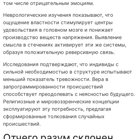
том числе отрицательным эмоциям.
Неврологические изучения показывают, что
ощущение властности стимулирует центры
удовольствия в головном мозге и понижает
производство веществ напряжения. Выявление
смысла в стечениях активирует эти же системы,
образуя положительную реверсивную связь.
Исследования подтверждают, что индивиды с
сильной необходимостью в структуре испытывают
меньший показатель тревожности. Вера в
запрограммированности происшествий
способствует преодолевать с неясностью будущего.
Религиозные и мировоззренческие концепции
эксплуатируют эту потребность, предлагая
сформированные толкования случайных
происшествий.
Отчего разум склонен