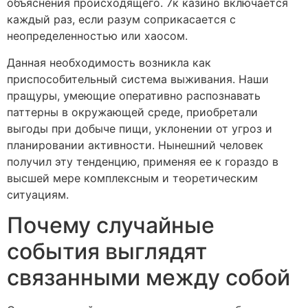
объяснения происходящего. 7к казино включается
каждый раз, если разум соприкасается с
неопределенностью или хаосом.
Данная необходимость возникла как
приспособительный система выживания. Наши
пращуры, умеющие оперативно распознавать
паттерны в окружающей среде, приобретали
выгоды при добыче пищи, уклонении от угроз и
планировании активности. Нынешний человек
получил эту тенденцию, применяя ее к гораздо в
высшей мере комплексным и теоретическим
ситуациям.
Почему случайные
события выглядят
связанными между собой