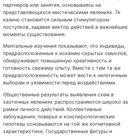
партнеров или занятия, основываясь на
представляющихся мистическими явлениях. 7к
казино становится сильным стимулятором
поступков, задавая вектор действий в важнейшие
моменты существования.
Ментальные изучения показывают, что индивиды,
предрасположенные к исканию скрытых смыслов,
обнаруживают повышенную креативность и
готовность свежему опыту. Вместе с тем та же
предрасположенность может вести к нелогичным
выборам и уязвимости перед воздействиями.
Общественные результаты выявления схем в
хаотичных явлениях распространяются широко за
рамки личного действий. Коллективные
заблуждения, поверья и конспирологические
гипотезы основываются на той же когнитивной
характеристике. Государственные фигуры и