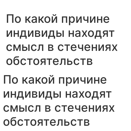
По какой причине
индивиды находят
смысл в стечениях
обстоятельств
По какой причине
индивиды находят
смысл в стечениях
обстоятельств