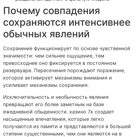
Почему совпадения
сохраняются интенсивнее
обычных явлений
Сохранение функционирует по основе чувственной
значимости: чем сильнее ощущение, тем
превосходнее оно фиксируется в постоянном
резервуаре. Пересечения порождают поражение,
которое активирует механизмы внимания и
усиливает механизмы сохранения.
Исключительность и необычность явления
превращают его более заметным на базе
ежедневной обыденности. казино 7к создает
насыщенные впечатления, которые легко
получаются из памяти и представляются в большей
степени существенными, чем они являются на в