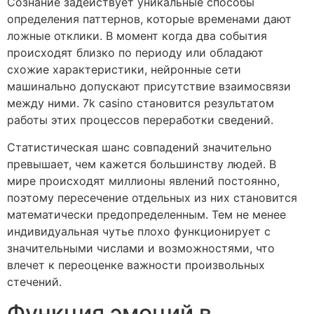
Сознание задействует уникальные способы
определения паттернов, которые временами дают
ложные отклики. В момент когда два события
происходят близко по периоду или обладают
схожие характеристики, нейронные сети
машинально допускают присутствие взаимосвязи
между ними. 7k casino становится результатом
работы этих процессов переработки сведений.
Статистическая шанс совпадений значительно
превышает, чем кажется большинству людей. В
мире происходят миллионы явлений постоянно,
поэтому пересечение отдельных из них становится
математически предопределенным. Тем не менее
индивидуальная чутье плохо функционирует с
значительными числами и возможностями, что
влечет к переоценке важности произвольных
стечений.
Функция эмоций в