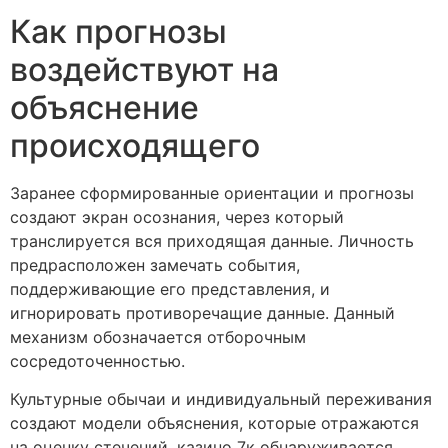
Как прогнозы
воздействуют на
объяснение
происходящего
Заранее сформированные ориентации и прогнозы
создают экран осознания, через который
транслируется вся приходящая данные. Личность
предрасположен замечать события,
поддерживающие его представления, и
игнорировать противоречащие данные. Данный
механизм обозначается отборочным
сосредоточенностью.
Культурные обычаи и индивидуальный переживания
создают модели объяснения, которые отражаются
на оценку стечений. казино 7к обнаруживается