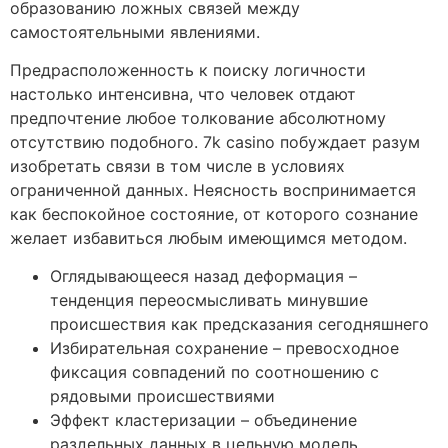
образованию ложных связей между
самостоятельными явлениями.
Предрасположенность к поиску логичности
настолько интенсивна, что человек отдают
предпочтение любое толкование абсолютному
отсутствию подобного. 7k casino побуждает разум
изобретать связи в том числе в условиях
ограниченной данных. Неясность воспринимается
как беспокойное состояние, от которого сознание
желает избавиться любым имеющимся методом.
Оглядывающееся назад деформация –
тенденция переосмысливать минувшие
происшествия как предсказания сегодняшнего
Избирательная сохранение – превосходное
фиксация совпадений по соотношению с
рядовыми происшествиями
Эффект кластеризации – объединение
раздельных данных в цельную модель