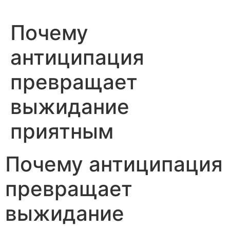
Почему
антиципация
превращает
выжидание
приятным
Почему антиципация
превращает
выжидание