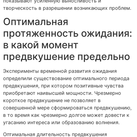
показывают усиленную выносливость и
творческость в разрешении возникающих проблем.
Оптимальная
протяженность ожидания:
в какой момент
предвкушение предельно
Эксперименты временной развития ожидания
определили существование оптимального периода
предвкушения, при котором позитивные чувства
приобретают наивысшей мощности. Чрезмерно
короткое предвкушение не позволяет в
совершенной мере сформироваться предвкушению,
в то время как чрезмерно долгое может довести к
угасанию интереса или образованию волнения.
Оптимальная длительность предвкушения