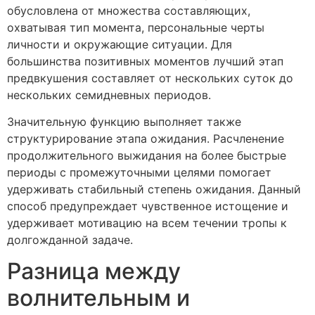
обусловлена от множества составляющих,
охватывая тип момента, персональные черты
личности и окружающие ситуации. Для
большинства позитивных моментов лучший этап
предвкушения составляет от нескольких суток до
нескольких семидневных периодов.
Значительную функцию выполняет также
структурирование этапа ожидания. Расчленение
продолжительного выжидания на более быстрые
периоды с промежуточными целями помогает
удерживать стабильный степень ожидания. Данный
способ предупреждает чувственное истощение и
удерживает мотивацию на всем течении тропы к
долгожданной задаче.
Разница между
волнительным и