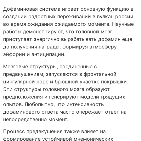
Дофаминовая система играет основную функцию в
создании радостных переживаний в вулкан россии
во время ожидания ожидаемого момента. Научные
работы демонстрируют, что головной мозг
приступает энергично вырабатывать дофамин еще
до получения награды, формируя атмосферу
эйфории и антиципации.
Мозговые структуры, соединенные с
предвкушением, запускаются в фронтальной
цингулярной коре и брюшной участке покрышки.
Эти структуры головного мозга образуют
предположения и генерируют модели грядущих
опытов. Любопытно, что интенсивность
дофаминового ответа часто опережает ответ на
непосредственно момент.
Процесс предвкушения также влияет на
формирование устойчивой мнемонических