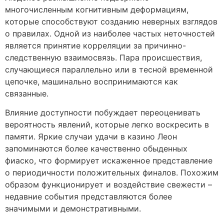
многочисленным когнитивным деформациям,
которые способствуют созданию неверных взглядов
о правилах. Одной из наиболее частых неточностей
является принятие корреляции за причинно-
следственную взаимосвязь. Пара происшествия,
случающиеся параллельно или в тесной временной
цепочке, машинально воспринимаются как
связанные.
Влияние доступности побуждает переоценивать
вероятность явлений, которые легко воскресить в
памяти. Яркие случаи удачи в казино Леон
запоминаются более качественно обыденных
фиаско, что формирует искаженное представление
о периодичности положительных финалов. Похожим
образом функционирует и воздействие свежести –
недавние события представляются более
значимыми и демонстративными.