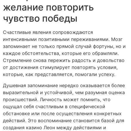
желание повторить
чувство победы
Счастливые явления сопровождаются
интенсивными позитивными переживаниями. Мозг
запоминает не только прямой случай фортуны, но и
каждое обстоятельства, которые его обрамляли.
Стремление снова пережить радость и довольство
от достижения стимулирует повторять условия,
которые, как представляется, помогали успеху.
Душевная запоминание нередко оказывается более
выразительной и устойчивой, чем разумная оценка
происшествий. Личность может помнить, что
ощущал себя счастливым в специфической
обстановке или после осуществления конкретных
действий. Это воспоминание становится базой для
создания казино Леон между действиями и