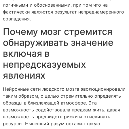
логичными и обоснованными, при том что на
фактически являются результат непреднамеренного
совпадения.
Почему мозг стремится
обнаруживать значение
включая в
непредсказуемых
явлениях
Нейронные сети людского мозга эволюционировали
таким образом, с целью стремительно определять
образцы в близлежащей атмосфере. Эта
возможность содействовала предкам жить, давая
возможность предвидеть риски и отыскивать
ресурсы. Нынешний разум оставил такую