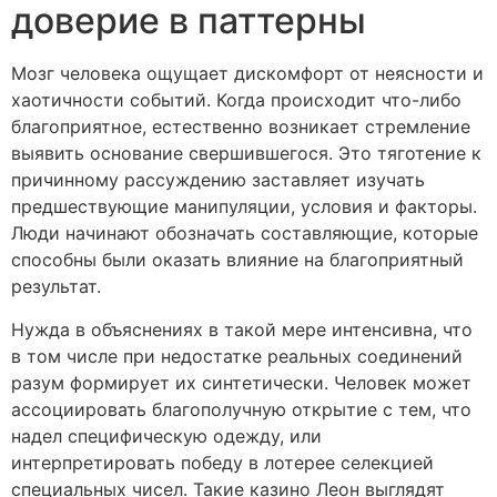
доверие в паттерны
Мозг человека ощущает дискомфорт от неясности и
хаотичности событий. Когда происходит что-либо
благоприятное, естественно возникает стремление
выявить основание свершившегося. Это тяготение к
причинному рассуждению заставляет изучать
предшествующие манипуляции, условия и факторы.
Люди начинают обозначать составляющие, которые
способны были оказать влияние на благоприятный
результат.
Нужда в объяснениях в такой мере интенсивна, что
в том числе при недостатке реальных соединений
разум формирует их синтетически. Человек может
ассоциировать благополучную открытие с тем, что
надел специфическую одежду, или
интерпретировать победу в лотерее селекцией
специальных чисел. Такие казино Леон выглядят