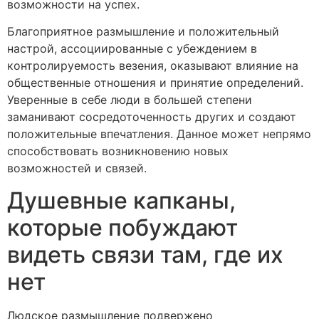
возможности на успех.
Благоприятное размышление и положительный
настрой, ассоциированные с убеждением в
контролируемость везения, оказывают влияние на
общественные отношения и принятие определений.
Уверенные в себе люди в большей степени
заманивают сосредоточенность других и создают
положительные впечатления. Данное может непрямо
способствовать возникновению новых
возможностей и связей.
Душевные капканы,
которые побуждают
видеть связи там, где их
нет
Людское размышление подвержено