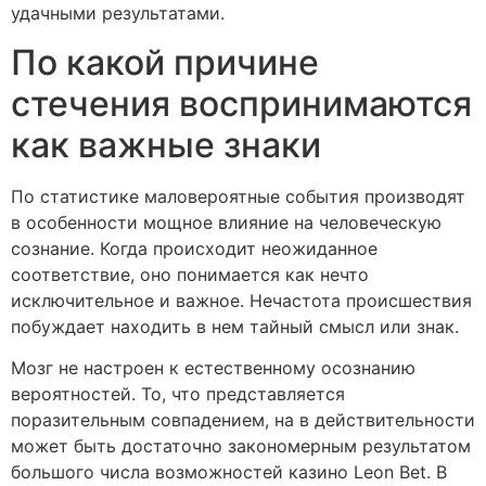
удачными результатами.
По какой причине
стечения воспринимаются
как важные знаки
По статистике маловероятные события производят
в особенности мощное влияние на человеческую
сознание. Когда происходит неожиданное
соответствие, оно понимается как нечто
исключительное и важное. Нечастота происшествия
побуждает находить в нем тайный смысл или знак.
Мозг не настроен к естественному осознанию
вероятностей. То, что представляется
поразительным совпадением, на в действительности
может быть достаточно закономерным результатом
большого числа возможностей казино Leon Bet. В