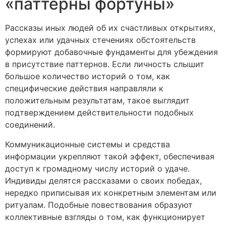
«паттерны фортуны»
Рассказы иных людей об их счастливых открытиях,
успехах или удачных стечениях обстоятельств
формируют добавочные фундаменты для убеждения
в присутствие паттернов. Если личность слышит
большое количество историй о том, как
специфические действия направляли к
положительным результатам, такое выглядит
подтверждением действительности подобных
соединений.
Коммуникационные системы и средства
информации укрепляют такой эффект, обеспечивая
доступ к громадному числу историй о удаче.
Индивиды делятся рассказами о своих победах,
нередко приписывая их конкретным элементам или
ритуалам. Подобные повествования образуют
коллективные взгляды о том, как функционирует