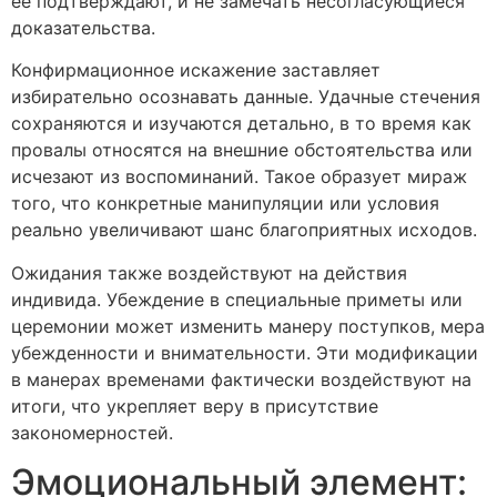
ее подтверждают, и не замечать несогласующиеся
доказательства.
Конфирмационное искажение заставляет
избирательно осознавать данные. Удачные стечения
сохраняются и изучаются детально, в то время как
провалы относятся на внешние обстоятельства или
исчезают из воспоминаний. Такое образует мираж
того, что конкретные манипуляции или условия
реально увеличивают шанс благоприятных исходов.
Ожидания также воздействуют на действия
индивида. Убеждение в специальные приметы или
церемонии может изменить манеру поступков, мера
убежденности и внимательности. Эти модификации
в манерах временами фактически воздействуют на
итоги, что укрепляет веру в присутствие
закономерностей.
Эмоциональный элемент: