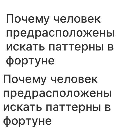
Почему человек
предрасположены
искать паттерны в
фортуне
Почему человек
предрасположены
искать паттерны в
фортуне