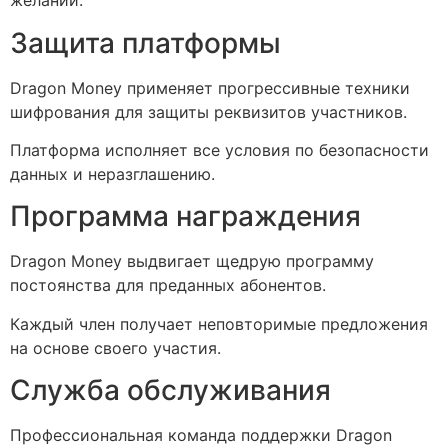
желаний.
Защита платформы
Dragon Money применяет прогрессивные техники
шифрования для защиты реквизитов участников.
Платформа исполняет все условия по безопасности
данных и неразглашению.
Программа награждения
Dragon Money выдвигает щедрую программу
постоянства для преданных абонентов.
Каждый член получает неповторимые предложения
на основе своего участия.
Служба обслуживания
Профессиональная команда поддержки Dragon