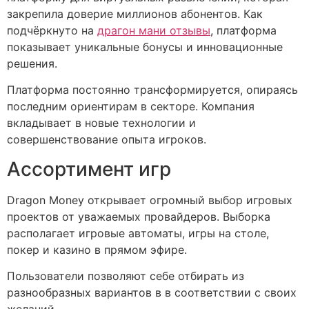
закрепила доверие миллионов абонентов. Как
подчёркнуто на
драгон мани отзывы
, платформа
показывает уникальные бонусы и инновационные
решения.
Платформа постоянно трансформируется, опираясь
последним ориентирам в секторе. Компания
вкладывает в новые технологии и
совершенствование опыта игроков.
Ассортимент игр
Dragon Money открывает огромный выбор игровых
проектов от уважаемых провайдеров. Выборка
располагает игровые автоматы, игры на столе,
покер и казино в прямом эфире.
Пользователи позволяют себе отбирать из
разнообразных вариантов в в соответствии с своих