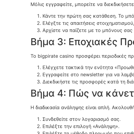
Μόλις εγγραφείτε, μπορείτε να διεκδικήσε
Κάντε την πρώτη σας κατάθεση. Το μπ
Ελέγξτε τις απαιτήσεις στοιχηματισμού
Αρχίστε να παίζετε με το μπόνους σας 
Βήμα 3: Εποχιακές Π
Το bigpirate casino προσφέρει περιοδικές 
Ελέγχετε τακτικά την ενότητα «Προωθή
Εγγραφείτε στο newsletter για να λαμ
Διεκδικήστε τις προσφορές κατά τη δι
Βήμα 4: Πώς να κάνε
Η διαδικασία ανάληψης είναι απλή. Ακολουθ
Συνδεθείτε στον λογαριασμό σας.
Επιλέξτε την επιλογή «Ανάληψη».
Επιλέξτε τη μέθοδο πληρωμής που επιθυ