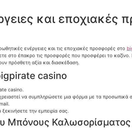
ργειες και εποχιακές 
οωθητικές ενέργειες και τις εποχιακές προσφορές στο
bi
ε στο έπακρο τις προσφορές που προσφέρει το καζίνο. Εί
υν πρόσθετη αξία και διασκέδαση.
igpirate casino
ate casino.
χρειαστεί να συμπληρώσετε μια φόρμα με τα προσωπικά σ
ail.
 ξεκινήσετε την εμπειρία σας.
του Μπόνους Καλωσορίσματος