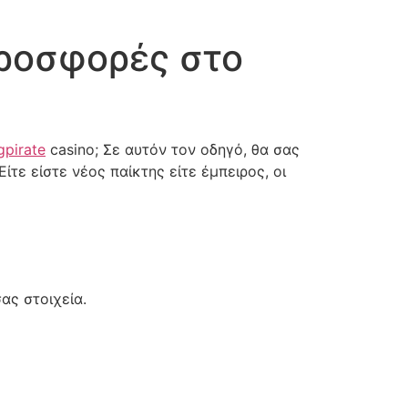
προσφορές στο
gpirate
casino; Σε αυτόν τον οδηγό, θα σας
τε είστε νέος παίκτης είτε έμπειρος, οι
ας στοιχεία.