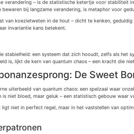
 verandering – is de statistische ketertje voor stabiliteit 
bewaren bij langzame verandering, is metaphor voor gedu
nst van koezietweten in de hout – dicht te kenken, geduldig
ar invariantie kans betekent.
e stabielheid: een systeem dat zich hooudt, zelfs als het sys
ld is, lijkt de kern van quantum chaos – een kracht die nie
 bonanzesprong: De Sweet Bo
ne uiterbeeld van quantum chaos: een spelzaal waar onzek
 is niet bloed, maar geluk – een statistisch gebouw waar var
k ligt niet in perfect regel, maar in het vaststellen van op
terpatronen