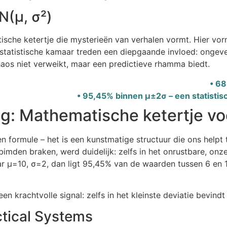
N(μ, σ²)
sche ketertje die mysterieën van verhalen vormt. Hier vorm
t statistische kamaar treden een diepgaande invloed: onge
haos niet verweikt, maar een predictieve rhamma biedt.
• 68
• 95,45% binnen μ±2σ – een statistis
ng: Mathematische ketertje vo
en formule – het is een kunstmatige structuur die ons helpt 
 bimden braken, werd duidelijk: zelfs in het onrustbare, on
μ=10, σ=2, dan ligt 95,45% van de waarden tussen 6 en 14 –
en krachtvolle signal: zelfs in het kleinste deviatie bevin
actical Systems