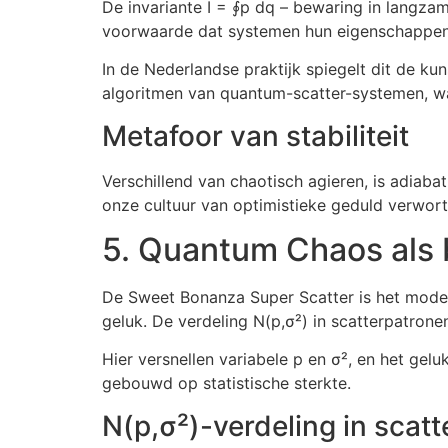
De invariante I = ∮p dq – bewaring in langzame
voorwaarde dat systemen hun eigenschappen 
In de Nederlandse praktijk spiegelt dit de ku
algoritmen van quantum-scatter-systemen, wa
Metafoor van stabiliteit
Verschillend van chaotisch agieren, is adiabati
onze cultuur van optimistieke geduld verworte
5. Quantum Chaos als
De Sweet Bonanza Super Scatter is het moder
geluk. De verdeling N(p,σ²) in scatterpatronen
Hier versnellen variabele p en σ², en het gelu
gebouwd op statistische sterkte.
N(p,σ²)-verdeling in scat