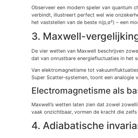
Observeer een modern speler van quantum ch
verbindt, illustreert perfect wel wie onzekerhe
het vaststellen van de beste n(p,σ²) – een m
3. Maxwell-vergelijki
De vier wetten van Maxwell beschrijven zowel
dat van onrustbare energiefluctuaties in het s
Van elektromagnetisme tot vakuumfluktuaties
Super Scatter-systemen, toont een analogie v
Electromagnetisme als bas
Maxwell’s wetten laten zien dat zowel zowelli
vaak onzichtbaar, vormen de kracht die zelfs 
4. Adiabatische invari