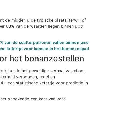
t de midden μ de typische plaats, terwijl σ²
veer 68% van de waarden liegen binnen μ±σ,
% van de scatterpatronen vallen binnen μ±σ
che ketertje voor kansen in het bonanzespiel
or het bonanzestellen
te kijken in het geweldige verhaal van chaos.
zekerheid verbonden, regel en
 een statistische ketertje voor predictie in
dt het onbekende een kant van kans.