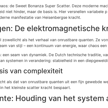
aos: de Sweet Bonanza Super Scatter. Deze moderne machin
id niet hinder, maar de basis is. Hier versnellen variabele p 
oderne manifestatie van Heisenbergse kracht.
ngen: De elektromagnetische 
 zowellicht als het verhaal van onrustbare quanten. Ze vor
eam van stijl – een kontinuum van energie, waar chaos een n
: een seam van dynamiek. De Dutch technische traditie, v
an systemen in verandering: stabielheid in een diepgeweld
is van complexiteit
cht als dat van onrustbare quanten uit een fijn gewebde web
in het kleinste scatter kracht bespaart.
ante: Houding van het system 