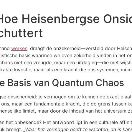
oe Heisenbergse Onsic
huttert
 hand
werken
, draagt de onzekerheid—versteld door Heisenb
tatistische basis waarmee we even zekerheid vinden in het 
s chaos niet een vreugde, maar een uitdaging—die met wijsh
rakte kwestie, maar als een kracht die ons systemen, même 
 De Basis van Quantum Chaos
rgse onsicherheid: je vermogen om te kennen de exact pla
 ons, maar een fundamentale kracht, die de grens tussen ke
 menselijke limiet, maar door de inhoud van het universum ze
het onbekende? Het antwoord ligt in een culturele affinite
luk brengt.
„Waar het vermogen heeft te wachten, da is kans