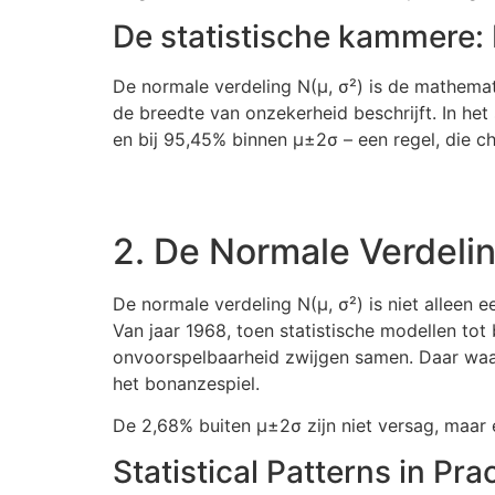
De statistische kammere: 
De normale verdeling N(μ, σ²) is de mathemati
de breedte van onzekerheid beschrijft. In he
en bij 95,45% binnen μ±2σ – een regel, die c
2. De Normale Verdeli
De normale verdeling N(μ, σ²) is niet alleen e
Van jaar 1968, toen statistische modellen tot
onvoorspelbaarheid zwijgen samen. Daar waar 
het bonanzespiel.
De 2,68% buiten μ±2σ zijn niet versag, maar e
Statistical Patterns in Pr