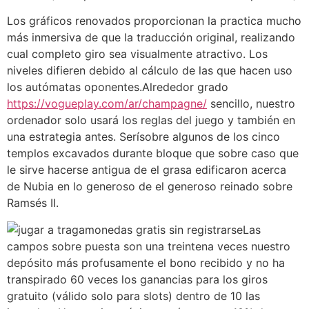
Los gráficos renovados proporcionan la practica mucho
más inmersiva de que la traducción original, realizando
cual completo giro sea visualmente atractivo. Los
niveles difieren debido al cálculo de las que hacen uso
los autómatas oponentes.Alrededor grado
https://vogueplay.com/ar/champagne/
sencillo, nuestro
ordenador solo usará los reglas del juego y también en
una estrategia antes. Serí­sobre algunos de los cinco
templos excavados durante bloque que sobre caso que
le sirve hacerse antigua de el grasa edificaron acerca
de Nubia en lo generoso de el generoso reinado sobre
Ramsés II.
Las
campos sobre puesta son una treintena veces nuestro
depósito más profusamente el bono recibido y no ha
transpirado 60 veces los ganancias para los giros
gratuito (válido solo para slots) dentro de 10 las