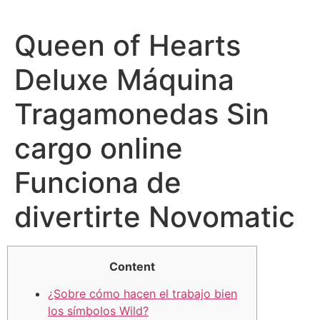
Queen of Hearts
Deluxe Máquina
Tragamonedas Sin
cargo online
Funciona de
divertirte Novomatic
Content
¿Sobre cómo hacen el trabajo bien
los símbolos Wild?