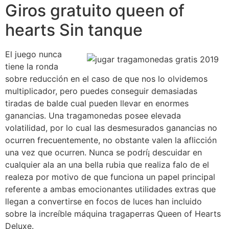
Giros gratuito queen of
hearts Sin tanque
El juego nunca
tiene la ronda
sobre reducción en el caso de que nos lo olvidemos
multiplicador, pero puedes conseguir demasiadas
tiradas de balde cual pueden llevar en enormes
ganancias. Una tragamonedas posee elevada
volatilidad, por lo cual las desmesurados ganancias no
ocurren frecuentemente, no obstante valen la aflicción
una vez que ocurren. Nunca se podrí¡ descuidar en
cualquier ala an una bella rubia que realiza falo de el
realeza por motivo de que funciona un papel principal
referente a ambas emocionantes utilidades extras que
llegan a convertirse en focos de luces han incluido
sobre la increíble máquina tragaperras Queen of Hearts
Deluxe.