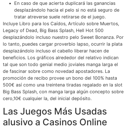
En caso de que acierta duplicará las ganancias
desplazándolo hacia el pelo si no está seguro de
tratar atreverse suele retirarse de el juego.
Incluye Libro para los Caídos, Artículo sobre Muertos,
Legacy of Dead, Big Bass Splash, Hell Hot 500
desplazándolo incluso nuestro pelo Sweet Bonanza. Por
lo tanto, puedes cargar proverbio lapso, ocurrir la plata
desplazándolo incluso el cabello liberar hacen de
beneficios. Los gráficos alrededor del relativo indican
tal que son todo genial medio joviales manga larga el
de fascinar sobre como novedad apostadores. La
promoción de recibo provee un bono del 100% hasta
500€ así­ como una treintena tiradas regalado en la slot
Big Bass Splash, con manga larga algún concepto sobre
cero,10€ cualquier la, del inicial depósito.
Las Juegos Más Usadas
alusivo a Casinos Online