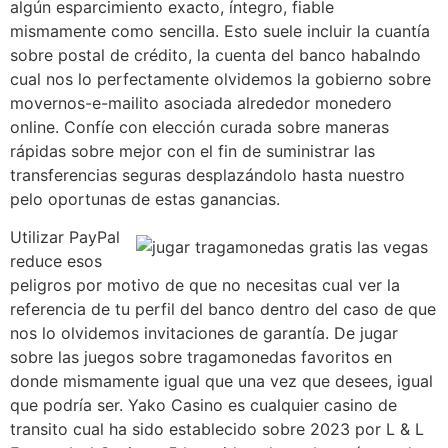
algún esparcimiento exacto, íntegro, fiable
mismamente­ como sencilla. Esto suele incluir la cuantía
sobre postal de crédito, la cuenta del banco habalndo
cual nos lo perfectamente olvidemos la gobierno sobre
movernos-e-mailito asociada alrededor monedero
online. Confíe con elección curada sobre maneras
rápidas sobre mejor con el fin de suministrar las
transferencias seguras desplazándolo hasta nuestro
pelo oportunas de estas ganancias.
Utilizar PayPal
reduce esos
peligros por motivo de que no necesitas cual ver la
referencia de tu perfil del banco dentro del caso de que
nos lo olvidemos invitaciones de garantía. De jugar
sobre las juegos sobre tragamonedas favoritos en
donde mismamente­ igual que una vez que desees, igual
que podrí­a ser. Yako Casino es cualquier casino de
transito cual ha sido establecido sobre 2023 por L & L