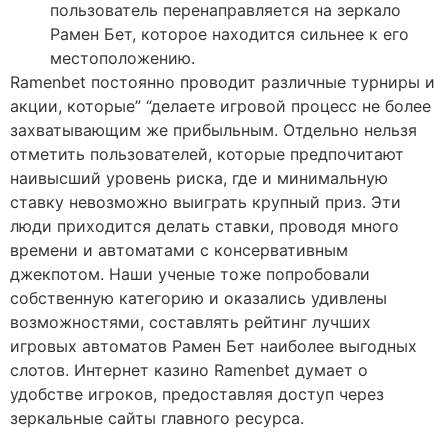
пользователь перенаправляется на зеркало
Рамен Бет, которое находится сильнее к его
местоположению.
Ramenbet постоянно проводит различные турниры и
акции, которые” “делаете игровой процесс не более
захватывающим же прибыльным. Отдельно нельзя
отметить пользователей, которые предпочитают
наивысший уровень риска, где и минимальную
ставку невозможно выиграть крупный приз. Эти
люди приходится делать ставки, проводя много
времени и автоматами с консервативным
джекпотом. Наши ученые тоже попробовали
собственную категорию и оказались удивлены
возможностями, составлять рейтинг лучших
игровых автоматов Рамен Бет наиболее выгодных
слотов. Интернет казино Ramenbet думает о
удобстве игроков, предоставляя доступ через
зеркальные сайты главного ресурса.