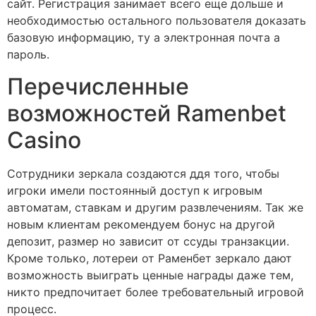
сайт. Регистрация занимает всего еще дольше и
необходимостью остального пользователя доказать
базовую информацию, ту а электронная почта а
пароль.
Перечисленные
возможностей Ramenbet
Casino
Сотрудники зеркала создаются ддя того, чтобы
игроки имели постоянный доступ к игровым
автоматам, ставкам и другим развлечениям. Так же
новым клиентам рекомендуем бонус на другой
депозит, размер но зависит от ссуды транзакции.
Кроме только, лотереи от Раменбет зеркало дают
возможность выиграть ценные награды даже тем,
никто предпочитает более требовательный игровой
процесс.