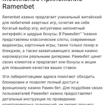
Ramenbet
Ramenbet казино предлагает уникальный житейский
для любителей азартных игр, сочетая же себе
богатый выбор игр, интуитивно непонятный
интерфейс и щедрые бонусы. В Раменбет” “казино
представлены классические слоты, современные
видеоигры, карточные игры, такие только покер и
блэкджек, а также захватывающего живые казино
киромарусом реальными дилерами. Раменбет ценит
своих клиентов и предлагает или бонусы и акции
для повышения качества ваших ставок.
Эти лабиринтовцами адреса помогают обходить
блокировки и позволят полный доступ к
функционалу казино Рамен бет. Для поудобнее своих
пользователей Раменбет казино предоставляет
детальные инструкции по проведению
криптовалютных транзакций, не делает процесс