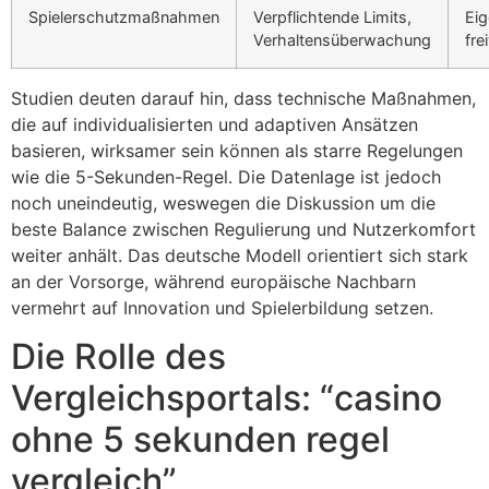
Spielerschutzmaßnahmen
Verpflichtende Limits,
Eig
Verhaltensüberwachung
fre
Studien deuten darauf hin, dass technische Maßnahmen,
die auf individualisierten und adaptiven Ansätzen
basieren, wirksamer sein können als starre Regelungen
wie die 5-Sekunden-Regel. Die Datenlage ist jedoch
noch uneindeutig, weswegen die Diskussion um die
beste Balance zwischen Regulierung und Nutzerkomfort
weiter anhält. Das deutsche Modell orientiert sich stark
an der Vorsorge, während europäische Nachbarn
vermehrt auf Innovation und Spielerbildung setzen.
Die Rolle des
Vergleichsportals: “casino
ohne 5 sekunden regel
vergleich”