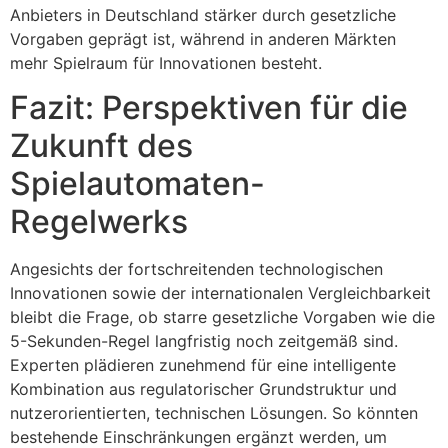
Anbieters in Deutschland stärker durch gesetzliche
Vorgaben geprägt ist, während in anderen Märkten
mehr Spielraum für Innovationen besteht.
Fazit: Perspektiven für die
Zukunft des
Spielautomaten-
Regelwerks
Angesichts der fortschreitenden technologischen
Innovationen sowie der internationalen Vergleichbarkeit
bleibt die Frage, ob starre gesetzliche Vorgaben wie die
5-Sekunden-Regel langfristig noch zeitgemäß sind.
Experten plädieren zunehmend für eine intelligente
Kombination aus regulatorischer Grundstruktur und
nutzerorientierten, technischen Lösungen. So könnten
bestehende Einschränkungen ergänzt werden, um