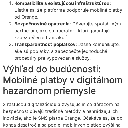
Kompatibilita s existujúcou infraštruktúrou:
Uistite sa, že platforma podporuje mobilné platby
od Orange.
Bezpečnostné opatrenia:
Dôverujte spoľahlivým
partnerom, ako sú operátori, ktorí garantujú
zabezpečenie transakcií.
Transparentnosť poplatkov:
Jasne komunikujte,
aké sú poplatky, a zabezpečte jednoduché
procedúry pre vypovedanie služby.
Výhľad do budúcnosti:
Mobilné platby v digitálnom
hazardnom priemysle
S rastúcou digitalizáciou a zvyšujúcim sa dôrazom na
bezpečnosť cúvajú tradičné metódy a nahrádzajú ich
inovácie, ako je SMS platba Orange. Očakáva sa, že do
konca desaťročia sa podiel mobilných platieb zvýši na