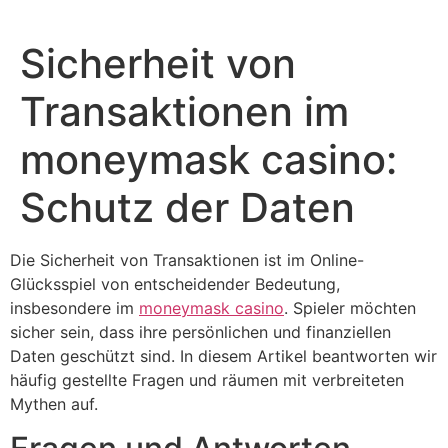
Sicherheit von
Transaktionen im
moneymask casino:
Schutz der Daten
Die Sicherheit von Transaktionen ist im Online-
Glücksspiel von entscheidender Bedeutung,
insbesondere im
moneymask casino
. Spieler möchten
sicher sein, dass ihre persönlichen und finanziellen
Daten geschützt sind. In diesem Artikel beantworten wir
häufig gestellte Fragen und räumen mit verbreiteten
Mythen auf.