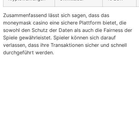
Zusammenfassend lässt sich sagen, dass das
moneymask casino eine sichere Plattform bietet, die
sowohl den Schutz der Daten als auch die Fairness der
Spiele gewährleistet. Spieler können sich darauf
verlassen, dass ihre Transaktionen sicher und schnell
durchgeführt werden.