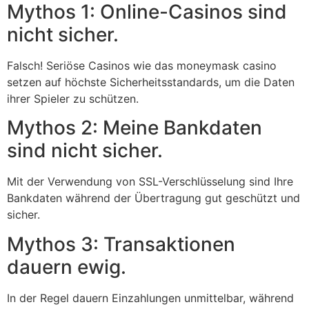
Mythos 1: Online-Casinos sind
nicht sicher.
Falsch! Seriöse Casinos wie das moneymask casino
setzen auf höchste Sicherheitsstandards, um die Daten
ihrer Spieler zu schützen.
Mythos 2: Meine Bankdaten
sind nicht sicher.
Mit der Verwendung von SSL-Verschlüsselung sind Ihre
Bankdaten während der Übertragung gut geschützt und
sicher.
Mythos 3: Transaktionen
dauern ewig.
In der Regel dauern Einzahlungen unmittelbar, während