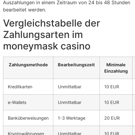
Auszahlungen in einem Zeitraum von 24 bis 48 Stunden
bearbeitet werden.
Vergleichstabelle der
Zahlungsarten im
moneymask casino
Zahlungsmethode
Bearbeitungszeit
Minimale
Einzahlung
Kreditkarten
Unmittelbar
10 EUR
e-Wallets
Unmittelbar
10 EUR
Banküberweisungen
1-3 Werktage
20 EUR
Kryptowährungen
Unmittelbar
10 EUR