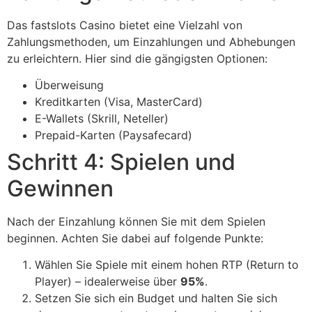
Das fastslots Casino bietet eine Vielzahl von
Zahlungsmethoden, um Einzahlungen und Abhebungen
zu erleichtern. Hier sind die gängigsten Optionen:
Überweisung
Kreditkarten (Visa, MasterCard)
E-Wallets (Skrill, Neteller)
Prepaid-Karten (Paysafecard)
Schritt 4: Spielen und
Gewinnen
Nach der Einzahlung können Sie mit dem Spielen
beginnen. Achten Sie dabei auf folgende Punkte:
Wählen Sie Spiele mit einem hohen RTP (Return to
Player) – idealerweise über
95%
.
Setzen Sie sich ein Budget und halten Sie sich