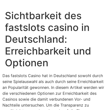
Sichtbarkeit des
fastslots casino in
Deutschland:
Erreichbarkeit und
Optionen
Das fastslots Casino hat in Deutschland sowohl durch
seine Spielauswahl als auch durch seine Erreichbarkeit
an Popularität gewonnen. In diesem Artikel werden wir
die verschiedenen Optionen zur Erreichbarkeit des
Casinos sowie die damit verbundenen Vor- und
Nachteile untersuchen. Um die Transparenz zu