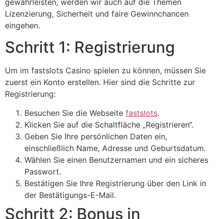
gewährleisten, werden wir auch auf die Themen
Lizenzierung, Sicherheit und faire Gewinnchancen
eingehen.
Schritt 1: Registrierung
Um im fastslots Casino spielen zu können, müssen Sie
zuerst ein Konto erstellen. Hier sind die Schritte zur
Registrierung:
Besuchen Sie die Webseite
fastslots
.
Klicken Sie auf die Schaltfläche „Registrieren“.
Geben Sie Ihre persönlichen Daten ein,
einschließlich Name, Adresse und Geburtsdatum.
Wählen Sie einen Benutzernamen und ein sicheres
Passwort.
Bestätigen Sie Ihre Registrierung über den Link in
der Bestätigungs-E-Mail.
Schritt 2: Bonus in