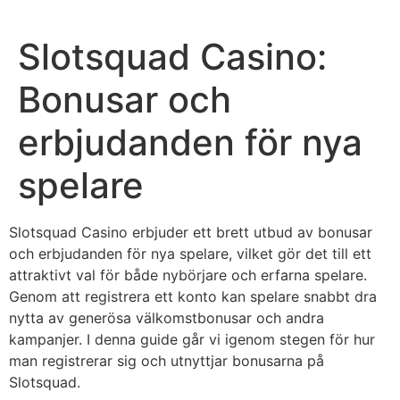
Slotsquad Casino:
Bonusar och
erbjudanden för nya
spelare
Slotsquad Casino erbjuder ett brett utbud av bonusar
och erbjudanden för nya spelare, vilket gör det till ett
attraktivt val för både nybörjare och erfarna spelare.
Genom att registrera ett konto kan spelare snabbt dra
nytta av generösa välkomstbonusar och andra
kampanjer. I denna guide går vi igenom stegen för hur
man registrerar sig och utnyttjar bonusarna på
Slotsquad.