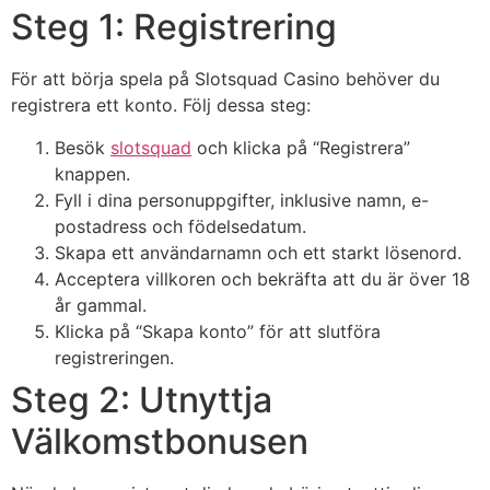
Steg 1: Registrering
För att börja spela på Slotsquad Casino behöver du
registrera ett konto. Följ dessa steg:
Besök
slotsquad
och klicka på “Registrera”
knappen.
Fyll i dina personuppgifter, inklusive namn, e-
postadress och födelsedatum.
Skapa ett användarnamn och ett starkt lösenord.
Acceptera villkoren och bekräfta att du är över 18
år gammal.
Klicka på “Skapa konto” för att slutföra
registreringen.
Steg 2: Utnyttja
Välkomstbonusen