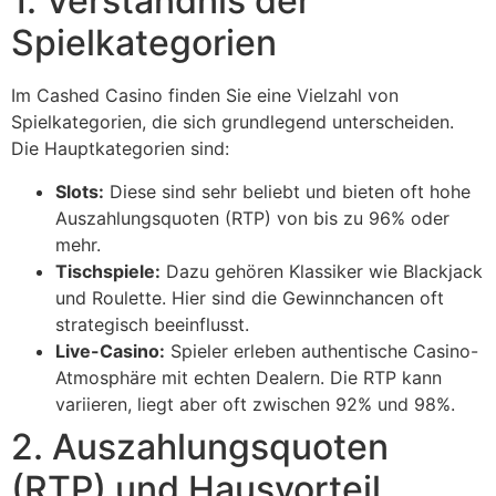
1. Verständnis der
Spielkategorien
Im Cashed Casino finden Sie eine Vielzahl von
Spielkategorien, die sich grundlegend unterscheiden.
Die Hauptkategorien sind:
Slots:
Diese sind sehr beliebt und bieten oft hohe
Auszahlungsquoten (RTP) von bis zu 96% oder
mehr.
Tischspiele:
Dazu gehören Klassiker wie Blackjack
und Roulette. Hier sind die Gewinnchancen oft
strategisch beeinflusst.
Live-Casino:
Spieler erleben authentische Casino-
Atmosphäre mit echten Dealern. Die RTP kann
variieren, liegt aber oft zwischen 92% und 98%.
2. Auszahlungsquoten
(RTP) und Hausvorteil