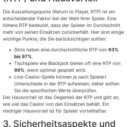
Die Auszahlungsquote (Return to Player, RTP) ist ein
entscheidender Faktor bei der Wahl Ihrer Spiele. Eine
höhere RTP bedeutet, dass der Spieler im Durchschnitt
mehr von seinen Einsätzen zurückerhält. Hier sind einige
wichtige Punkte, die Sie berücksichtigen sollten:
Slots haben eine durchschnittliche RTP von
93%
bis 97%
.
Tischspiele wie Blackjack bieten oft eine RTP von
99%
, wenn optimal gespielt wird.
Live-Casino-Spiele können je nach Spielart
Unterschiede in der RTP aufweisen, daher sollten
Sie die spezifischen Werte überprüfen.
Der Hausvorteil ist das Gegenteil der RTP und gibt an,
wie viel das Casino von den Einsätzen behält. Ein
niedriger Hausvorteil ist für Spieler vorteilhafter.
3. Sicherheitsaspekte und