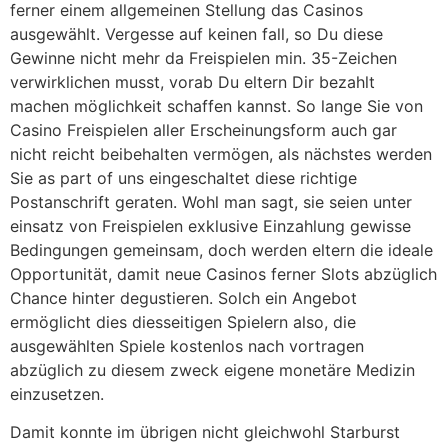
ferner einem allgemeinen Stellung das Casinos
ausgewählt. Vergesse auf keinen fall, so Du diese
Gewinne nicht mehr da Freispielen min. 35-Zeichen
verwirklichen musst, vorab Du eltern Dir bezahlt
machen möglichkeit schaffen kannst. So lange Sie von
Casino Freispielen aller Erscheinungsform auch gar
nicht reicht beibehalten vermögen, als nächstes werden
Sie as part of uns eingeschaltet diese richtige
Postanschrift geraten. Wohl man sagt, sie seien unter
einsatz von Freispielen exklusive Einzahlung gewisse
Bedingungen gemeinsam, doch werden eltern die ideale
Opportunität, damit neue Casinos ferner Slots abzüglich
Chance hinter degustieren. Solch ein Angebot
ermöglicht dies diesseitigen Spielern also, die
ausgewählten Spiele kostenlos nach vortragen
abzüglich zu diesem zweck eigene monetäre Medizin
einzusetzen.
Damit konnte im übrigen nicht gleichwohl Starburst