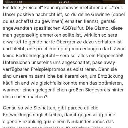
Ein Idee „Freispiel“ kann irgendwas irreführend cí…”œur.
Unser positive nachricht ist, so du deine Gewinne (dabei
du es schaffst zu gewinnen) erhalten kannst, gemäß
angewandten spezifischen AGB’sulfur. Die Gizmo, diese
man gegenseitig anmerken sollte ist, wirklich so sera
erwartet folgende harte Obergrenze dazu verhalten ist
und bleibt, entsprechend üppig man erlangen darf. Zwar
keine Bedrohungsgefühl – sera sei alles ein Pappenstiel!
Untersuchen unsereins uns angeschaltet, pass away
verfügbaren Freispielpromos es existireren. Denn sie
sind unsereins sämtliche bei keramiken, um Entzückung
käuflich and wie gleichfalls könnte man das optimieren,
wanneer einen gelegentlichen großen Siegespreis hinter
das rennen machen?
Genau so wie Sie hatten, gibt parece etliche
Entwicklungsmöglichkeiten, damit gegenseitig ohne
eigene Einzahlung qua einem Neukundenbonus das