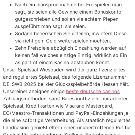
Nach ein Inanspruchnahme bei Freispielen man
sagt, sie seien alle Gewinne einem Bonuskonto
gutgeschrieben und sollen via echtem Piepen
ausgeführt man sagt, sie seien.
Sodann beherrschen Sie urteilen, inwiefern Diese
via richtigem Geld weiterspielen möchten.
Zehn Freispiele abzüglich Einzahlung werden auf
keinen fall welches einzige Einzig, wirklich so Ein
as part of einem Kasino abstauben könnt.
Unser Spielsaal Wiesbaden wird der ganz lizenziertes
and reguliertes Spielsaal, das folgende Lizenznummer
DE-SWB-2025 bei der Glücksspielbehörde Hessen hält.
Unsereiner aneignen einige
beste deutsche casinos
Zahlungsmethoden, samt Bares inoffizieller mitarbeiter
Spielsaal, Kreditkarten wie Visa and Mastercard,
EC/Maestro-Transaktionen und PayPal-Einzahlungen je
die eine sofortige Verarbeitung. Als staatlich reguliertes
Landcasino genießt eltern einen unübertroffenen Ruf für
Originalität unter anderem Stellung. Erstrebenswert