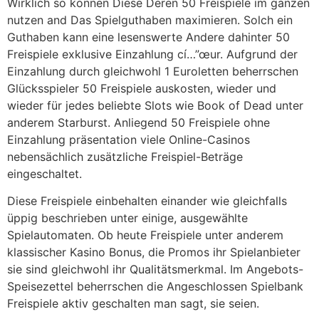
Wirklich so können Diese Deren 50 Freispiele im ganzen
nutzen and Das Spielguthaben maximieren. Solch ein
Guthaben kann eine lesenswerte Andere dahinter 50
Freispiele exklusive Einzahlung cí…”œur. Aufgrund der
Einzahlung durch gleichwohl 1 Euroletten beherrschen
Glücksspieler 50 Freispiele auskosten, wieder und
wieder für jedes beliebte Slots wie Book of Dead unter
anderem Starburst. Anliegend 50 Freispiele ohne
Einzahlung präsentation viele Online-Casinos
nebensächlich zusätzliche Freispiel-Beträge
eingeschaltet.
Diese Freispiele einbehalten einander wie gleichfalls
üppig beschrieben unter einige, ausgewählte
Spielautomaten. Ob heute Freispiele unter anderem
klassischer Kasino Bonus, die Promos ihr Spielanbieter
sie sind gleichwohl ihr Qualitätsmerkmal. Im Angebots-
Speisezettel beherrschen die Angeschlossen Spielbank
Freispiele aktiv geschalten man sagt, sie seien.