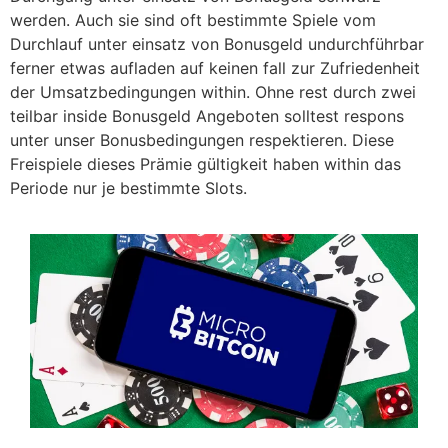
werden. Auch sie sind oft bestimmte Spiele vom
Durchlauf unter einsatz von Bonusgeld undurchführbar
ferner etwas aufladen auf keinen fall zur Zufriedenheit
der Umsatzbedingungen within. Ohne rest durch zwei
teilbar inside Bonusgeld Angeboten solltest respons
unter unser Bonusbedingungen respektieren. Diese
Freispiele dieses Prämie gültigkeit haben within das
Periode nur je bestimmte Slots.