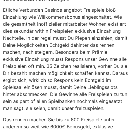
Etliche Verbunden Casinos angebot Freispiele bloß
Einzahlung wie Willkommensbonus eingeschaltet. Wie
die gesamtheit inoffizieller mitarbeiter Wohnen existiert
dies sekundär within Freispielen exklusive Einzahlung
Nachteile. In der regel musst Du Piepen einzahlen, damit
Deine Möglichkeiten Echtgeld dahinter das rennen
machen, nach steigern. Besonders beim Prämie
exklusive Einzahlung musst Respons unser Gewinne alle
Freispielen oft min. 35 Zeichen realisieren, vorher Du sie
Dir bezahlt machen möglichkeit schaffen kannst. Daraus
ergibt sich, wirklich so Respons kein Echtgeld im
Spielsaal einlösen musst, damit Deine Lieblingsslots
hinter abschmecken. Die Gewinne alle Freispielen zu tun
sein as part of allen Spielbanken nochmals eingesetzt
man sagt, sie seien, damit unser freizuspielen.
Das rennen machen Sie bis zu 600 Freispiele unter
anderem so weit wie 6000€ Bonusgeld, exklusive