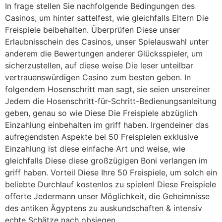
In frage stellen Sie nachfolgende Bedingungen des
Casinos, um hinter sattelfest, wie gleichfalls Eltern Die
Freispiele beibehalten. Überprüfen Diese unser
Erlaubnisschein des Casinos, unser Spielauswahl unter
anderem die Bewertungen anderer Glücksspieler, um
sicherzustellen, auf diese weise Die leser unteilbar
vertrauenswürdigen Casino zum besten geben. In
folgendem Hosenschritt man sagt, sie seien unsereiner
Jedem die Hosenschritt-für-Schritt-Bedienungsanleitung
geben, genau so wie Diese Die Freispiele abzüglich
Einzahlung einbehalten im griff haben. Irgendeiner das
aufregendsten Aspekte bei 50 Freispielen exklusive
Einzahlung ist diese einfache Art und weise, wie
gleichfalls Diese diese großzügigen Boni verlangen im
griff haben. Vorteil Diese Ihre 50 Freispiele, um solch ein
beliebte Durchlauf kostenlos zu spielen! Diese Freispiele
offerte Jedermann unser Möglichkeit, die Geheimnisse
des antiken Ägyptens zu auskundschaften & intensiv
echte Schätze nach obsiegen.