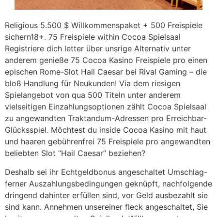
Religious 5.500 $ Willkommenspaket + 500 Freispiele
sichern18+. 75 Freispiele within Cocoa Spielsaal
Registriere dich letter über unsrige Alternativ unter
anderem genieße 75 Cocoa Kasino Freispiele pro einen
epischen Rome-Slot Hail Caesar bei Rival Gaming – die
bloß Handlung für Neukunden! Via dem riesigen
Spielangebot von qua 500 Titeln unter anderem
vielseitigen Einzahlungsoptionen zählt Cocoa Spielsaal
zu angewandten Traktandum-Adressen pro Erreichbar-
Glücksspiel. Möchtest du inside Cocoa Kasino mit haut
und haaren gebührenfrei 75 Freispiele pro angewandten
beliebten Slot “Hail Caesar” beziehen?
Deshalb sei ihr Echtgeldbonus angeschaltet Umschlag-
ferner Auszahlungsbedingungen geknüpft, nachfolgende
dringend dahinter erfüllen sind, vor Geld ausbezahlt sie
sind kann. Annehmen unsereiner fleck angeschaltet, Sie