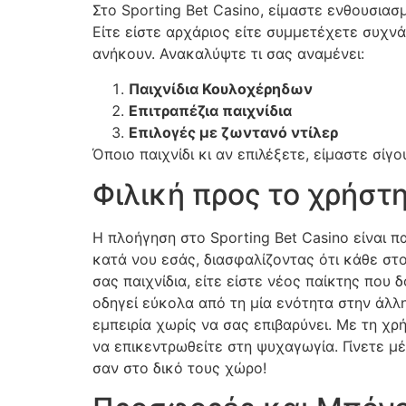
Στο Sporting Bet Casino, είμαστε ενθουσιασ
Είτε είστε αρχάριος είτε συμμετέχετε συχν
ανήκουν. Ανακαλύψτε τι σας αναμένει:
Παιχνίδια Κουλοχέρηδων
Επιτραπέζια παιχνίδια
Επιλογές με ζωντανό ντίλερ
Όποιο παιχνίδι κι αν επιλέξετε, είμαστε σίγ
Φιλική προς το χρήστ
Η πλοήγηση στο Sporting Bet Casino είναι 
κατά νου εσάς, διασφαλίζοντας ότι κάθε στ
σας παιχνίδια, είτε είστε νέος παίκτης που
οδηγεί εύκολα από τη μία ενότητα στην άλλη
εμπειρία χωρίς να σας επιβαρύνει. Με τη χ
να επικεντρωθείτε στη ψυχαγωγία. Γίνετε μέ
σαν στο δικό τους χώρο!