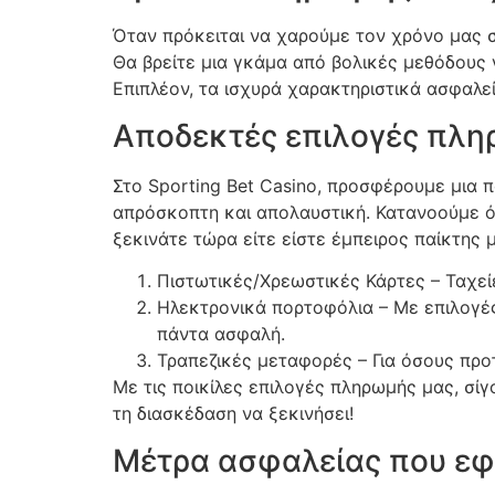
Όταν πρόκειται να χαρούμε τον χρόνο μας στ
Θα βρείτε μια γκάμα από βολικές μεθόδους γ
Επιπλέον, τα ισχυρά χαρακτηριστικά ασφαλ
Αποδεκτές επιλογές πλ
Στο Sporting Bet Casino, προσφέρουμε μια π
απρόσκοπτη και απολαυστική. Κατανοούμε ότι
ξεκινάτε τώρα είτε είστε έμπειρος παίκτης μ
Πιστωτικές/Χρεωστικές Κάρτες – Ταχείε
Ηλεκτρονικά πορτοφόλια – Με επιλογές
πάντα ασφαλή.
Τραπεζικές μεταφορές – Για όσους προ
Με τις ποικίλες επιλογές πληρωμής μας, σίγ
τη διασκέδαση να ξεκινήσει!
Μέτρα ασφαλείας που ε