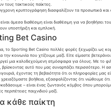
ν τους τακτικούς παίκτες.
ύγχρονη κρυπτογράφηση διασφαλίζουν τα προσωπικά και 
ναι άμεσα διαθέσιμη είναι διαθέσιμη για να βοηθήσει του
θουν υποστήριξη και εμπλοκή.
ing Bet Casino
α, το Sporting Bet Casino πολλές φορές ξεχωρίζει ως κο
για την κοινωνία που χτίζουμε μαζί. Είτε είμαστε βετεράν
υργεί μια καλοδεχούμενη ατμόσφαιρα για όλους. Με το φι
βρίσκοντας αυτό που μας συναρπάζει περισσότερο. Η ασφ
ουριά, έχοντας τη βεβαιότητα ότι οι πληροφορίες μας ε
χρειαζόμαστε βοήθεια, εξασφαλίζοντας ότι νιώθουμε ότι μ
ιασκεδάσουμε – είναι ένας ζωντανός κόμβος όπου μπορού
 περιπέτειες παιχνιδιού μαζί.
ια κάθε παίκτη