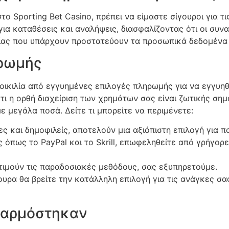
ο Sporting Bet Casino, πρέπει να είμαστε σίγουροι για τ
ια καταθέσεις και αναλήψεις, διασφαλίζοντας ότι οι συνα
είας που υπάρχουν προστατεύουν τα προσωπικά δεδομένα 
ηρωμής
οικιλία από εγγυημένες επιλογές πληρωμής για να εγγυηθο
 η ορθή διαχείριση των χρημάτων σας είναι ζωτικής σημα
ε μεγάλα ποσά. Δείτε τι μπορείτε να περιμένετε:
ς και δημοφιλείς, αποτελούν μια αξιόπιστη επιλογή για π
 όπως το PayPal και το Skrill, επωφεληθείτε από γρήγο
τιμούν τις παραδοσιακές μεθόδους, σας εξυπηρετούμε.
ουρα θα βρείτε την κατάλληλη επιλογή για τις ανάγκες σας
φαρμόστηκαν