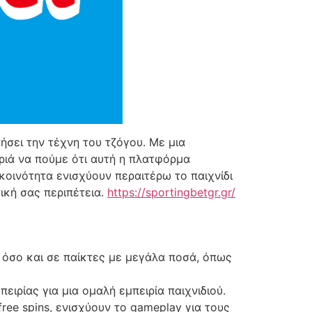
τήσει την τέχνη του τζόγου. Με μια
ριά να πούμε ότι αυτή η πλατφόρμα
κοινότητα ενισχύουν περαιτέρω το παιχνίδι
τική σας περιπέτεια.
https://sportingbetgr.gr/
ς όσο και σε παίκτες με μεγάλα ποσά, όπως
ιρίας για μια ομαλή εμπειρία παιχνιδιού.
ee spins, ενισχύουν το gameplay για τους