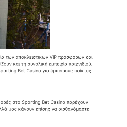
εία των αποκλειστικών VIP προσφορών και
ουν και τη συνολική εμπειρία παιχνιδιού.
Sporting Bet Casino για έμπειρους παίκτες
σφορές στο Sporting Bet Casino παρέχουν
αλλά μας κάνουν επίσης να αισθανόμαστε