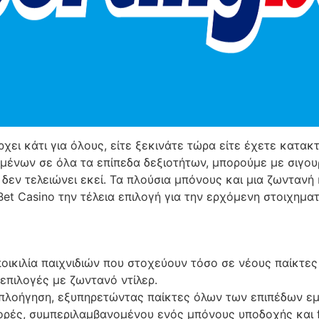
ρχει κάτι για όλους, είτε ξεκινάτε τώρα είτε έχετε κατακ
μένων σε όλα τα επίπεδα δεξιοτήτων, μπορούμε με σιγου
δεν τελειώνει εκεί. Τα πλούσια μπόνους και μια ζωντανή 
Bet Casino την τέλεια επιλογή για την ερχόμενη στοιχημα
ποικιλία παιχνιδιών που στοχεύουν τόσο σε νέους παίκτε
 επιλογές με ζωντανό ντίλερ.
πλοήγηση, εξυπηρετώντας παίκτες όλων των επιπέδων εμπε
ρές, συμπεριλαμβανομένου ενός μπόνους υποδοχής και fr