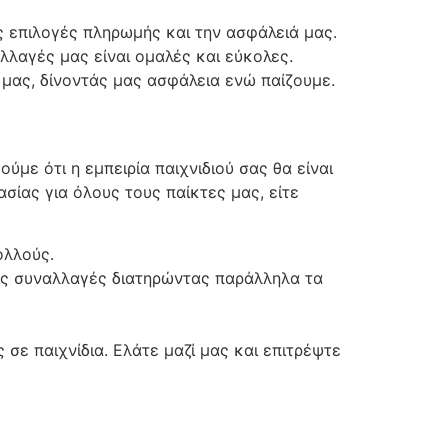
ις επιλογές πληρωμής και την ασφάλειά μας.
λλαγές μας είναι ομαλές και εύκολες.
μας, δίνοντάς μας ασφάλεια ενώ παίζουμε.
ύμε ότι η εμπειρία παιχνιδιού σας θα είναι
σίας για όλους τους παίκτες μας, είτε
ολλούς.
ρες συναλλαγές διατηρώντας παράλληλα τα
 σε παιχνίδια. Ελάτε μαζί μας και επιτρέψτε