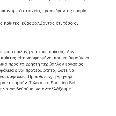
οικονομικά στοιχεία, προσφέροντας ηρεμία
ς παίκτες, εξασφαλίζοντας ότι τόσο οι
ρυφαία επιλογή για τους παίκτες. Δεν
οι παίκτες είτε νεοφερμένοι που επιθυμούν να
λικό προς το χρήστη περιβάλλον εργασίας
άλεια είναι προτεραιότητα, ώστε να
ίναι ασφαλείς. Προσθέτως, η γρήγορη
ας εκτιμούν. Τελικά, το Sporting Bet
με να συνδεθούμε, να ανταλλάξουμε