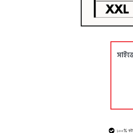
সাইজে
১০০% কটন 