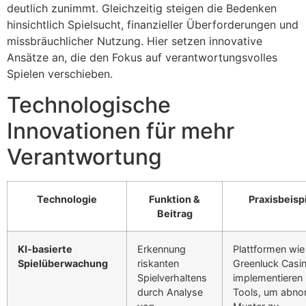
deutlich zunimmt. Gleichzeitig steigen die Bedenken
hinsichtlich Spielsucht, finanzieller Überforderungen und
missbräuchlicher Nutzung. Hier setzen innovative
Ansätze an, die den Fokus auf verantwortungsvolles
Spielen verschieben.
Technologische
Innovationen für mehr
Verantwortung
Technologie
Funktion &
Praxisbeisp
Beitrag
KI-basierte
Erkennung
Plattformen wie
Spielüberwachung
riskanten
Greenluck Casi
Spielverhaltens
implementieren 
durch Analyse
Tools, um abno