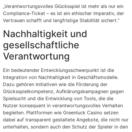
„Verantwortungsvolles Glücksspiel ist mehr als nur ein
Compliance-Ticket – es ist ein ethischer Imperativ, der
Vertrauen schafft und langfristige Stabilität sichert.“
Nachhaltigkeit und
gesellschaftliche
Verantwortung
Ein bedeutender Entwicklungsschwerpunkt ist die
Integration von Nachhaltigkeit in Geschäftsmodelle.
Dazu gehören Initiativen wie die Förderung der
Glücksspielkompetenz, Aufklärungskampagnen gegen
Spielsucht und die Entwicklung von Tools, die die
Nutzer konsequent in verantwortungsvolles Verhalten
begleiten. Plattformen wie Greenluck Casino setzen
dabei auf transparent gestaltete Angebote, die nicht nur
unterhalten, sondern auch den Schutz der Spieler in den