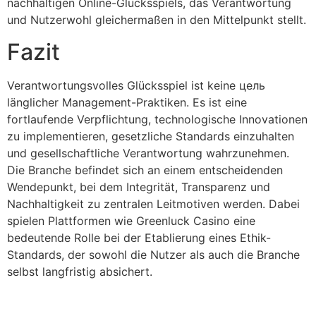
nachhaltigen Online-Glücksspiels, das Verantwortung
und Nutzerwohl gleichermaßen in den Mittelpunkt stellt.
Fazit
Verantwortungsvolles Glücksspiel ist keine цель
länglicher Management-Praktiken. Es ist eine
fortlaufende Verpflichtung, technologische Innovationen
zu implementieren, gesetzliche Standards einzuhalten
und gesellschaftliche Verantwortung wahrzunehmen.
Die Branche befindet sich an einem entscheidenden
Wendepunkt, bei dem Integrität, Transparenz und
Nachhaltigkeit zu zentralen Leitmotiven werden. Dabei
spielen Plattformen wie Greenluck Casino eine
bedeutende Rolle bei der Etablierung eines Ethik-
Standards, der sowohl die Nutzer als auch die Branche
selbst langfristig absichert.