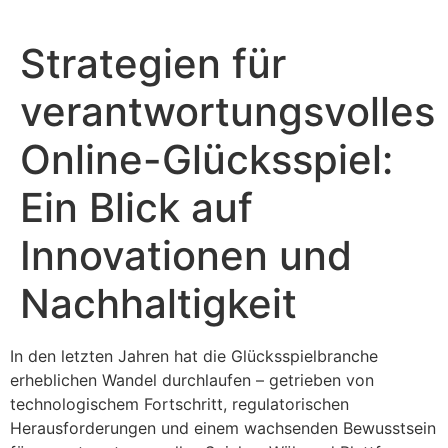
Strategien für
verantwortungsvolles
Online-Glücksspiel:
Ein Blick auf
Innovationen und
Nachhaltigkeit
In den letzten Jahren hat die Glücksspielbranche
erheblichen Wandel durchlaufen – getrieben von
technologischem Fortschritt, regulatorischen
Herausforderungen und einem wachsenden Bewusstsein