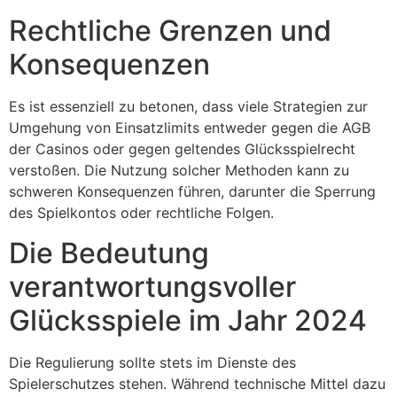
Rechtliche Grenzen und
Konsequenzen
Es ist essenziell zu betonen, dass viele Strategien zur
Umgehung von Einsatzlimits entweder gegen die AGB
der Casinos oder gegen geltendes Glücksspielrecht
verstoßen. Die Nutzung solcher Methoden kann zu
schweren Konsequenzen führen, darunter die Sperrung
des Spielkontos oder rechtliche Folgen.
Die Bedeutung
verantwortungsvoller
Glücksspiele im Jahr 2024
Die Regulierung sollte stets im Dienste des
Spielerschutzes stehen. Während technische Mittel dazu