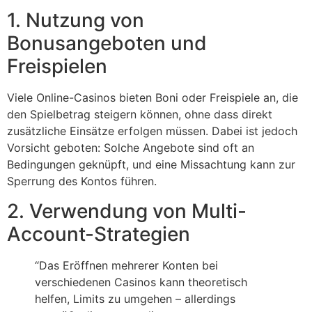
1. Nutzung von
Bonusangeboten und
Freispielen
Viele Online-Casinos bieten Boni oder Freispiele an, die
den Spielbetrag steigern können, ohne dass direkt
zusätzliche Einsätze erfolgen müssen. Dabei ist jedoch
Vorsicht geboten: Solche Angebote sind oft an
Bedingungen geknüpft, und eine Missachtung kann zur
Sperrung des Kontos führen.
2. Verwendung von Multi-
Account-Strategien
“Das Eröffnen mehrerer Konten bei
verschiedenen Casinos kann theoretisch
helfen, Limits zu umgehen – allerdings