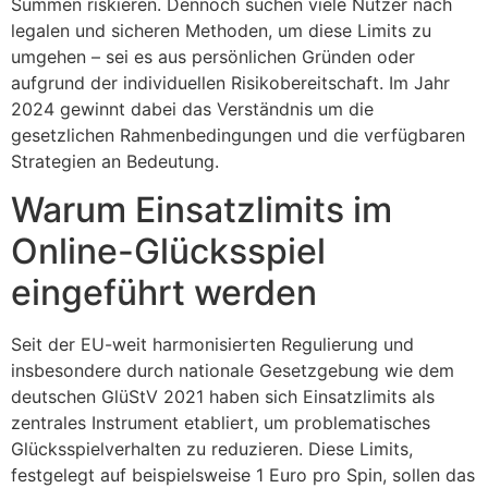
Summen riskieren. Dennoch suchen viele Nutzer nach
legalen und sicheren Methoden, um diese Limits zu
umgehen – sei es aus persönlichen Gründen oder
aufgrund der individuellen Risikobereitschaft. Im Jahr
2024 gewinnt dabei das Verständnis um die
gesetzlichen Rahmenbedingungen und die verfügbaren
Strategien an Bedeutung.
Warum Einsatzlimits im
Online-Glücksspiel
eingeführt werden
Seit der EU-weit harmonisierten Regulierung und
insbesondere durch nationale Gesetzgebung wie dem
deutschen GlüStV 2021 haben sich Einsatzlimits als
zentrales Instrument etabliert, um problematisches
Glücksspielverhalten zu reduzieren. Diese Limits,
festgelegt auf beispielsweise 1 Euro pro Spin, sollen das