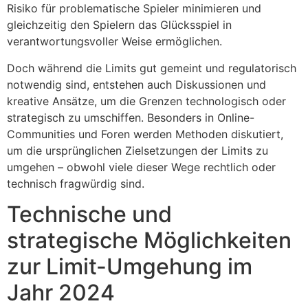
Risiko für problematische Spieler minimieren und
gleichzeitig den Spielern das Glücksspiel in
verantwortungsvoller Weise ermöglichen.
Doch während die Limits gut gemeint und regulatorisch
notwendig sind, entstehen auch Diskussionen und
kreative Ansätze, um die Grenzen technologisch oder
strategisch zu umschiffen. Besonders in Online-
Communities und Foren werden Methoden diskutiert,
um die ursprünglichen Zielsetzungen der Limits zu
umgehen – obwohl viele dieser Wege rechtlich oder
technisch fragwürdig sind.
Technische und
strategische Möglichkeiten
zur Limit-Umgehung im
Jahr 2024