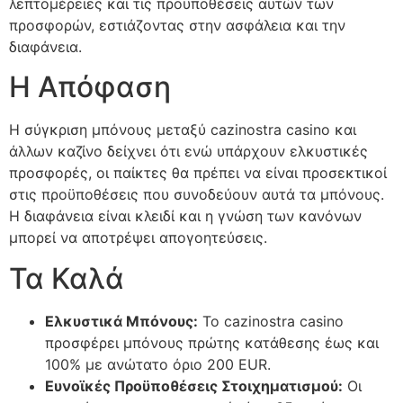
λεπτομέρειες και τις προϋποθέσεις αυτών των
προσφορών, εστιάζοντας στην ασφάλεια και την
διαφάνεια.
Η Απόφαση
Η σύγκριση μπόνους μεταξύ cazinostra casino και
άλλων καζίνο δείχνει ότι ενώ υπάρχουν ελκυστικές
προσφορές, οι παίκτες θα πρέπει να είναι προσεκτικοί
στις προϋποθέσεις που συνοδεύουν αυτά τα μπόνους.
Η διαφάνεια είναι κλειδί και η γνώση των κανόνων
μπορεί να αποτρέψει απογοητεύσεις.
Τα Καλά
Ελκυστικά Μπόνους:
Το cazinostra casino
προσφέρει μπόνους πρώτης κατάθεσης έως και
100% με ανώτατο όριο 200 EUR.
Ευνοϊκές Προϋποθέσεις Στοιχηματισμού:
Οι