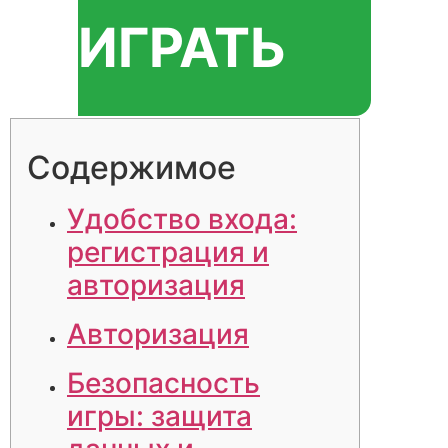
ИГРАТЬ
Содержимое
Удобство входа:
регистрация и
авторизация
Авторизация
Безопасность
игры: защита