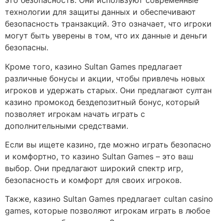
это безопасность. Они используют современные
технологии для защиты данных и обеспечивают
безопасность транзакций. Это означает, что игроки
могут быть уверены в том, что их данные и деньги
безопасны.
Кроме того, казино Sultan Games предлагает
различные бонусы и акции, чтобы привлечь новых
игроков и удержать старых. Они предлагают султан
казино промокод бездепозитный бонус, который
позволяет игрокам начать играть с
дополнительными средствами.
Если вы ищете казино, где можно играть безопасно
и комфортно, то казино Sultan Games – это ваш
выбор. Они предлагают широкий спектр игр,
безопасность и комфорт для своих игроков.
Также, казино Sultan Games предлагает сultan casino
games, которые позволяют игрокам играть в любое