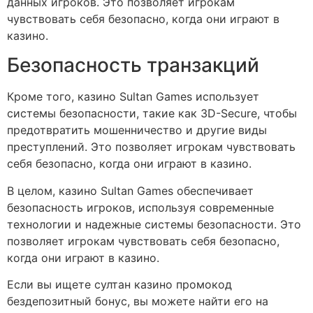
данных игроков. Это позволяет игрокам
чувствовать себя безопасно, когда они играют в
казино.
Безопасность транзакций
Кроме того, казино Sultan Games использует
системы безопасности, такие как 3D-Secure, чтобы
предотвратить мошенничество и другие виды
преступлений. Это позволяет игрокам чувствовать
себя безопасно, когда они играют в казино.
В целом, казино Sultan Games обеспечивает
безопасность игроков, используя современные
технологии и надежные системы безопасности. Это
позволяет игрокам чувствовать себя безопасно,
когда они играют в казино.
Если вы ищете султан казино промокод
бездепозитный бонус, вы можете найти его на