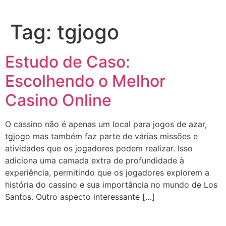
Tag:
tgjogo
Estudo de Caso:
Escolhendo o Melhor
Casino Online
O cassino não é apenas um local para jogos de azar,
tgjogo mas também faz parte de várias missões e
atividades que os jogadores podem realizar. Isso
adiciona uma camada extra de profundidade à
experiência, permitindo que os jogadores explorem a
história do cassino e sua importância no mundo de Los
Santos. Outro aspecto interessante […]