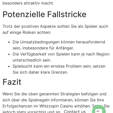
besonders attraktiv macht.
Potenzielle Fallstricke
Trotz der positiven Aspekte sollten Sie als Spieler auch
auf einige Risiken achten:
Die Umsatzbedingungen können herausfordernd
sein, insbesondere für Anfänger.
Die Verfügbarkeit von Spielen kann je nach Region
unterschiedlich sein.
Spielsucht kann ein ernstes Problem sein; setzen
Sie sich daher klare Grenzen.
Fazit
Wenn Sie die oben genannten Strategien befolgen und
sich über die Spielregeln informieren, können Sie Ihre
Erfolgschancen im Whizzspin Casino erhöhen. Seien Sie
Contact us
jedoch stets vorsichtig und spielen Sie