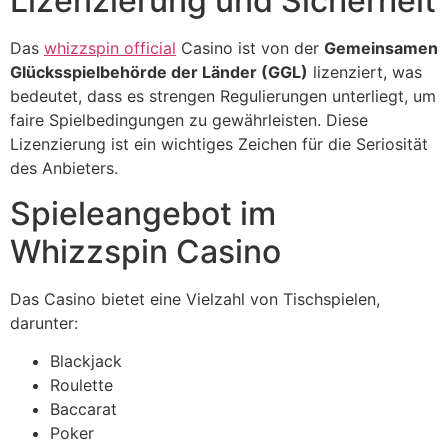
Lizenzierung und Sicherheit
Das
whizzspin official
Casino ist von der
Gemeinsamen
Glücksspielbehörde der Länder (GGL)
lizenziert, was
bedeutet, dass es strengen Regulierungen unterliegt, um
faire Spielbedingungen zu gewährleisten. Diese
Lizenzierung ist ein wichtiges Zeichen für die Seriosität
des Anbieters.
Spieleangebot im
Whizzspin Casino
Das Casino bietet eine Vielzahl von Tischspielen,
darunter:
Blackjack
Roulette
Baccarat
Poker