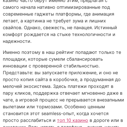
казино часто берут именно этим, предлагая с
самого начала нативно оптимизированные под
современные гаджеты платформы, где анимация
летает, а картинка не требует зума и лишних
свайпов. Однако, свежесть, не панацея. Истинный
комфорт рождается на стыке технологичности и
надежности.
Именно поэтому в наш рейтинг попадают только те
площадки, которые сумели сбалансировать
инновации с проверенной стабильностью.
Представьте: вы запускаете приложение, и оно не
просто копия сайта в коробочке, а продуманная до
мелочей экосистема. Здесь платежи проходят в
пару кликов, поддержка отвечает мгновенно даже в
чате, а игровой процесс не прерывается внезапными
вылетами или тормозами. Особенно ценным
становится этот seamless-опыт, когда хочется
просто расслабиться и
топ 10 казино
в дороге или в
ожидании. Ведь играть с телефона – значит, ценить