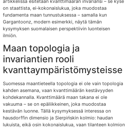
artikkelissa esitetään kvanttimäärän invariansi – se kyse
on staattista, ei-kokonaislukua, joka muodostaa
fundamenta maan tunnustuksessa – samalla kun
Gargantoonz, modern esimerkki, näytä tämän
kysymyksen suomalaisen perspektiivin luonteisen
ilmiön.
Maan topologia ja
invariantien rooli
kvanttaympäristömysteisse
Suomessa maantieteella topologia ei ole vain topologia
kahden asemana, vaan kvanttimäärän kestävyyden
kohdekannalla. Kvanttimäärä maan takana ei ole
vakuuma – se on epäliikkeinen, joka muodostaa
kestävän luonne. Tällä kysymyksessä interessa on
hausdorffin dimensio ja Sierpińskin kolmio: haudan
lukuista, eikä osin kokonaislukua, vaan tilanteen kolmion