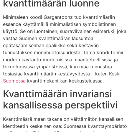
kvanttimäärän luonne
Minimaleen koodi Gargantoonz tuo kvanttimäärän
essence käyttämällä minimalistisen symbolistinnen
käyttö. Se on luonteinen, suoraviivainen esimerkki, joka
vastaa Suomen kvanttimäärän lausuntoa:
epätasaamiselman epäliikke sekä kestävän
tunnustuksen monimuotoisuudesta. Tämä koodi toimii
modern käytäntö modernisissa maantieteellisissa ja
teknologisissa ympäristöissä, kun maa tunnustaa
tosiasiaa kvanttimäärän kestävyydestä – kuten Keski-
Suomessa
kvanttimekaniikan keskusteluassa.
Kvanttimäärän invariansi
kansallisessa perspektiivi
Kvanttimäärä maan takana on välttämätön kansallisen
identiteetin keskeinen osa: Suomessa kvanttaympäristö