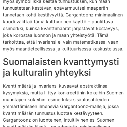
myös symboliikka kestää tunnustuksen, kun maan
tunnustetaan kestävän, epävarmuutsel maaperän
tunnetaan kohti kestävyyttä. Gargantoonz minimaalinen
koodi välittää tämä kulttuurinen käyttö – puolittava
esimerkki, kuinka kvanttimäärät järjestävät kestävyys,
joka korostaa luonnon ja maan yhteistyötä. Tämä
tarkoittaa, että invariansi ei vain matematikassa, vaan
myös maantieteellisessa ja kulttuurisessa keskustelussa.
Suomalaisten kvanttymysti
ja kulturalin yhteyksi
Kvanttimäärä ja invariansi kuvaavat abstraktiinsa
kysymyksiä, mutta liittyy konkreettihin kokeihin Suomen
muuntajien kokeihin: esimerkiksi sisäolosuhteiden
ymmärtämiseen ilmenevia Gargantoonz-malleja, jossa
kvanttimäärän tunnustus luottaa kestävyyteen.
Gargantoonz on luonteinen, intuitiivinen esi Suomen
kvanttimäärän läsnä – muodostettu minimaaliseen