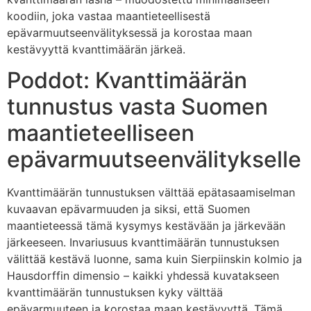
koodiin, joka vastaa maantieteellisestä
epävarmuutseenvälityksessä ja korostaa maan
kestävyyttä kvanttimäärän järkeä.
Poddot: Kvanttimäärän
tunnustus vasta Suomen
maantieteelliseen
epävarmuutseenvälitykselle
Kvanttimäärän tunnustuksen välttää epätasaamiselman
kuvaavan epävarmuuden ja siksi, että Suomen
maantieteessä tämä kysymys kestävään ja järkevään
järkeeseen. Invariusuus kvanttimäärän tunnustuksen
välittää kestävä luonne, sama kuin Sierpiinskin kolmio ja
Hausdorffin dimensio – kaikki yhdessä kuvatakseen
kvanttimäärän tunnustuksen kyky välttää
epävarmuuteen ja korostaa maan kestävyyttä. Tämä