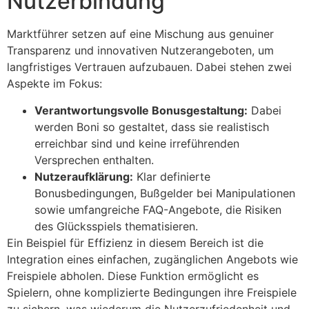
Nutzerbindung
Marktführer setzen auf eine Mischung aus genuiner
Transparenz und innovativen Nutzerangeboten, um
langfristiges Vertrauen aufzubauen. Dabei stehen zwei
Aspekte im Fokus:
Verantwortungsvolle Bonusgestaltung:
Dabei
werden Boni so gestaltet, dass sie realistisch
erreichbar sind und keine irreführenden
Versprechen enthalten.
Nutzeraufklärung:
Klar definierte
Bonusbedingungen, Bußgelder bei Manipulationen
sowie umfangreiche FAQ-Angebote, die Risiken
des Glücksspiels thematisieren.
Ein Beispiel für Effizienz in diesem Bereich ist die
Integration eines einfachen, zugänglichen Angebots wie
Freispiele abholen. Diese Funktion ermöglicht es
Spielern, ohne komplizierte Bedingungen ihre Freispiele
zu sichern, was wiederum die Nutzerzufriedenheit und