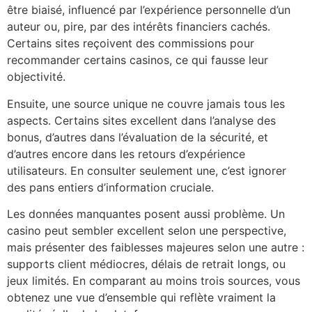
être biaisé, influencé par l’expérience personnelle d’un
auteur ou, pire, par des intérêts financiers cachés.
Certains sites reçoivent des commissions pour
recommander certains casinos, ce qui fausse leur
objectivité.
Ensuite, une source unique ne couvre jamais tous les
aspects. Certains sites excellent dans l’analyse des
bonus, d’autres dans l’évaluation de la sécurité, et
d’autres encore dans les retours d’expérience
utilisateurs. En consulter seulement une, c’est ignorer
des pans entiers d’information cruciale.
Les données manquantes posent aussi problème. Un
casino peut sembler excellent selon une perspective,
mais présenter des faiblesses majeures selon une autre :
supports client médiocres, délais de retrait longs, ou
jeux limités. En comparant au moins trois sources, vous
obtenez une vue d’ensemble qui reflète vraiment la