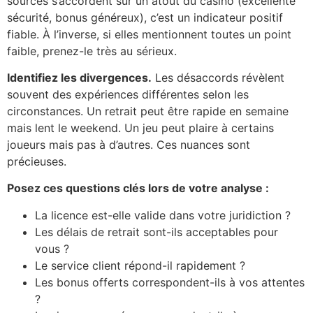
sources s’accordent sur un atout du casino (excellente
sécurité, bonus généreux), c’est un indicateur positif
fiable. À l’inverse, si elles mentionnent toutes un point
faible, prenez-le très au sérieux.
Identifiez les divergences.
Les désaccords révèlent
souvent des expériences différentes selon les
circonstances. Un retrait peut être rapide en semaine
mais lent le weekend. Un jeu peut plaire à certains
joueurs mais pas à d’autres. Ces nuances sont
précieuses.
Posez ces questions clés lors de votre analyse :
La licence est-elle valide dans votre juridiction ?
Les délais de retrait sont-ils acceptables pour
vous ?
Le service client répond-il rapidement ?
Les bonus offerts correspondent-ils à vos attentes
?