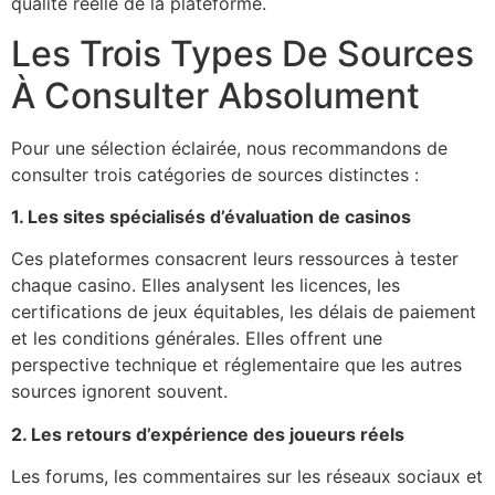
qualité réelle de la plateforme.
Les Trois Types De Sources
À Consulter Absolument
Pour une sélection éclairée, nous recommandons de
consulter trois catégories de sources distinctes :
1. Les sites spécialisés d’évaluation de casinos
Ces plateformes consacrent leurs ressources à tester
chaque casino. Elles analysent les licences, les
certifications de jeux équitables, les délais de paiement
et les conditions générales. Elles offrent une
perspective technique et réglementaire que les autres
sources ignorent souvent.
2. Les retours d’expérience des joueurs réels
Les forums, les commentaires sur les réseaux sociaux et