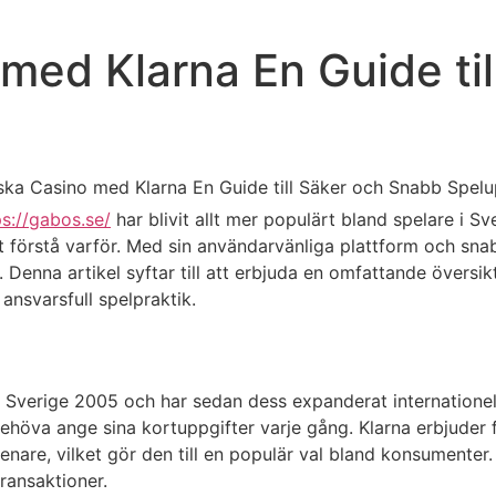
med Klarna En Guide ti
ps://gabos.se/
har blivit allt mer populärt bland spelare i S
t förstå varför. Med sin användarvänliga plattform och sna
e. Denna artikel syftar till att erbjuda en omfattande övers
ansvarsfull spelpraktik.
 Sverige 2005 och har sedan dess expanderat internationell
ehöva ange sina kortuppgifter varje gång. Klarna erbjuder fl
enare, vilket gör den till en populär val bland konsumenter. 
ransaktioner.