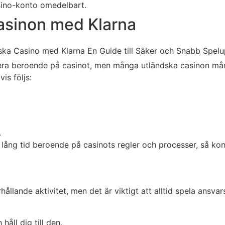
sino-konto omedelbart.
casinon med Klarna
iera beroende på casinot, men många utländska casinon mån
is följs:
.
a lång tid beroende på casinots regler och processer, så kont
ållande aktivitet, men det är viktigt att alltid spela ansvarsf
håll dig till den.