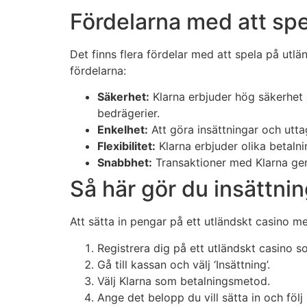
Fördelarna med att sp
Det finns flera fördelar med att spela på ut
fördelarna:
Säkerhet:
Klarna erbjuder hög säkerhet 
bedrägerier.
Enkelhet:
Att göra insättningar och utta
Flexibilitet:
Klarna erbjuder olika betalni
Snabbhet:
Transaktioner med Klarna geno
Så här gör du insättni
Att sätta in pengar på ett utländskt casino me
Registrera dig på ett utländskt casino s
Gå till kassan och välj ‘Insättning’.
Välj Klarna som betalningsmetod.
Ange det belopp du vill sätta in och följ 