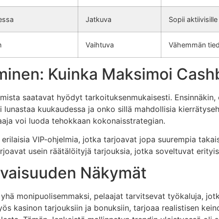
essa
Jatkuva
Sopii aktiivisille
n
Vaihtuva
Vähemmän tied
minen: Kuinka Maksimoi Cash
lmista saatavat hyödyt tarkoituksenmukaisesti. Ensinnäkin
i lunastaa kuukaudessa ja onko sillä mahdollisia kierrätyse
laaja voi luoda tehokkaan kokonaisstrategian.
ä erilaisia VIP-ohjelmia, jotka tarjoavat jopa suurempia tak
joavat usein räätälöityjä tarjouksia, jotka soveltuvat erityise
levaisuuden Näkymät
hä monipuolisemmaksi, pelaajat tarvitsevat työkaluja, jotka
ös kasinon tarjouksiin ja bonuksiin, tarjoaa realistisen ke