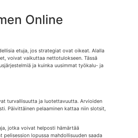
men Online
lisia etuja, jos strategiat ovat oikeat. Alalla
t, voivat vaikuttaa nettotulokseen. Tässä
usjärjestelmiä ja kuinka uusimmat työkalu- ja
 turvallisuutta ja luotettavuutta. Arvioiden
. Päivittäinen pelaaminen kattaa niin slotsit,
uja, jotka voivat helposti hämärtää
at pelisession lopussa mahdollisuuden saada