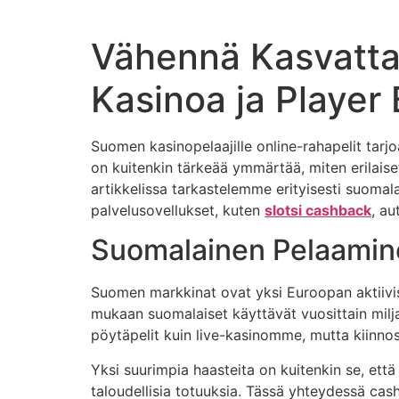
Vähennä Kasvatta
Kasinoa ja Player 
Suomen kasinopelaajille online-rahapelit tarjoa
on kuitenkin tärkeää ymmärtää, miten erilais
artikkelissa tarkastelemme erityisesti suomal
palvelusovellukset, kuten
slotsi cashback
, a
Suomalainen Pelaamine
Suomen markkinat ovat yksi Euroopan aktiivisi
mukaan suomalaiset käyttävät vuosittain miljar
pöytäpelit kuin live-kasinomme, mutta kiinnos
Yksi suurimpia haasteita on kuitenkin se, että 
taloudellisia totuuksia. Tässä yhteydessä ca