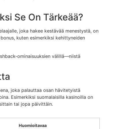
ksi Se On Tärkeää?
 Pelaajalle, joka hakee kestävää menestystä, on
 bonus, kuten esimerkiksi kehittyneiden
cashback-ominaisuuksien välillä—niistä
tta
ena, joka palauttaa osan hävitetyistä
ina. Esimerkiksi suomalaisilla kasinoilla on
tain tai jopa päivittäin.
Huomioitavaa