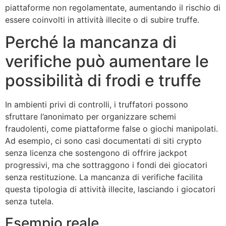
piattaforme non regolamentate, aumentando il rischio di
essere coinvolti in attività illecite o di subire truffe.
Perché la mancanza di
verifiche può aumentare le
possibilità di frodi e truffe
In ambienti privi di controlli, i truffatori possono
sfruttare l’anonimato per organizzare schemi
fraudolenti, come piattaforme false o giochi manipolati.
Ad esempio, ci sono casi documentati di siti crypto
senza licenza che sostengono di offrire jackpot
progressivi, ma che sottraggono i fondi dei giocatori
senza restituzione. La mancanza di verifiche facilita
questa tipologia di attività illecite, lasciando i giocatori
senza tutela.
Esempio reale