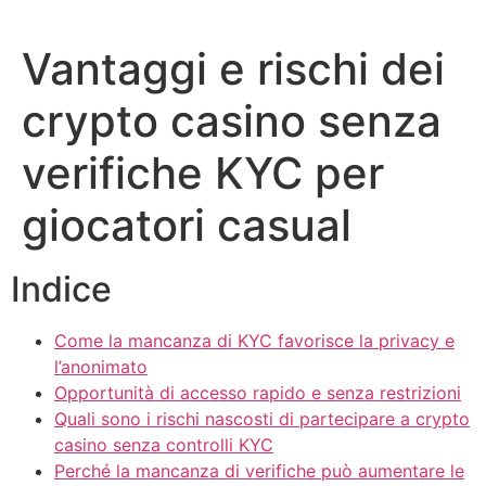
Vantaggi e rischi dei
crypto casino senza
verifiche KYC per
giocatori casual
Indice
Come la mancanza di KYC favorisce la privacy e
l’anonimato
Opportunità di accesso rapido e senza restrizioni
Quali sono i rischi nascosti di partecipare a crypto
casino senza controlli KYC
Perché la mancanza di verifiche può aumentare le