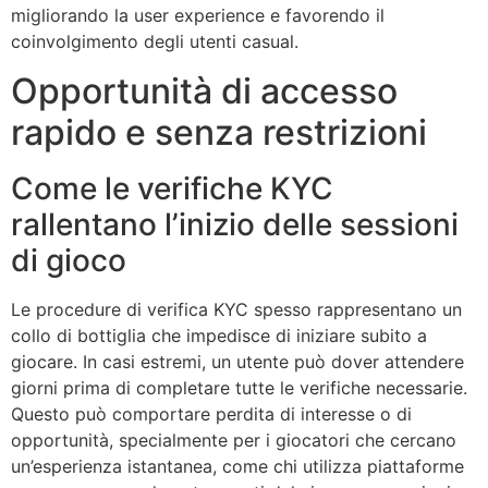
migliorando la user experience e favorendo il
coinvolgimento degli utenti casual.
Opportunità di accesso
rapido e senza restrizioni
Come le verifiche KYC
rallentano l’inizio delle sessioni
di gioco
Le procedure di verifica KYC spesso rappresentano un
collo di bottiglia che impedisce di iniziare subito a
giocare. In casi estremi, un utente può dover attendere
giorni prima di completare tutte le verifiche necessarie.
Questo può comportare perdita di interesse o di
opportunità, specialmente per i giocatori che cercano
un’esperienza istantanea, come chi utilizza piattaforme