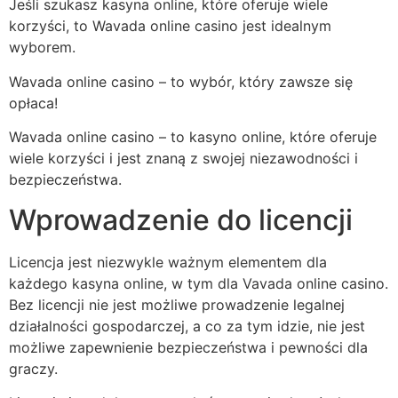
Jeśli szukasz kasyna online, które oferuje wiele
korzyści, to Wavada online casino jest idealnym
wyborem.
Wavada online casino – to wybór, który zawsze się
opłaca!
Wavada online casino – to kasyno online, które oferuje
wiele korzyści i jest znaną z swojej niezawodności i
bezpieczeństwa.
Wprowadzenie do licencji
Licencja jest niezwykle ważnym elementem dla
każdego kasyna online, w tym dla Vavada online casino.
Bez licencji nie jest możliwe prowadzenie legalnej
działalności gospodarczej, a co za tym idzie, nie jest
możliwe zapewnienie bezpieczeństwa i pewności dla
graczy.