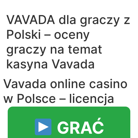
VAVADA dla graczy z
Polski – oceny
graczy na temat
kasyna Vavada
Vavada online casino
w Polsce – licencja
GRAĆ