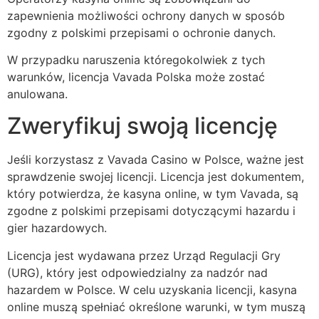
zapewnienia możliwości ochrony danych w sposób
zgodny z polskimi przepisami o ochronie danych.
W przypadku naruszenia któregokolwiek z tych
warunków, licencja Vavada Polska może zostać
anulowana.
Zweryfikuj swoją licencję
Jeśli korzystasz z Vavada Casino w Polsce, ważne jest
sprawdzenie swojej licencji. Licencja jest dokumentem,
który potwierdza, że kasyna online, w tym Vavada, są
zgodne z polskimi przepisami dotyczącymi hazardu i
gier hazardowych.
Licencja jest wydawana przez Urząd Regulacji Gry
(URG), który jest odpowiedzialny za nadzór nad
hazardem w Polsce. W celu uzyskania licencji, kasyna
online muszą spełniać określone warunki, w tym muszą