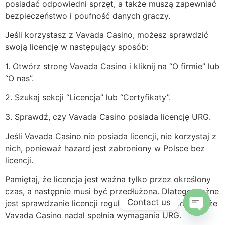
posiadać odpowiedni sprzęt, a także muszą zapewniać
bezpieczeństwo i poufność danych graczy.
Jeśli korzystasz z Vavada Casino, możesz sprawdzić
swoją licencję w następujący sposób:
1. Otwórz stronę Vavada Casino i kliknij na “O firmie” lub
“O nas”.
2. Szukaj sekcji “Licencja” lub “Certyfikaty”.
3. Sprawdź, czy Vavada Casino posiada licencję URG.
Jeśli Vavada Casino nie posiada licencji, nie korzystaj z
nich, ponieważ hazard jest zabroniony w Polsce bez
licencji.
Pamiętaj, że licencja jest ważna tylko przez określony
czas, a następnie musi być przedłużona. Dlatego ważne
Contact us
jest sprawdzanie licencji regularnie, aby upewnić się, że
Vavada Casino nadal spełnia wymagania URG.
Open c