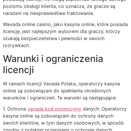
poziomu obsługi klienta, co oznacza, że gracze są
narażeni na niesprawiedliwe traktowanie.
Wavada online casino, jako kasyna online, które posiada
licencję, jest najlepszym wyborem dla graczy, którzy
szukają bezpieczeństwa i pewności w swoich
rozrywkach.
Warunki i ograniczenia
licencji
W ramach licencji Vavada Polska, operatorzy kasyna
online są zobowiązani do spełnienia określonych
warunków i ograniczeń. Te warunki są następujące:
1. Ochrona
vavada kod promocyjny
danych: Operatorzy
kasyna online są zobowiązani do ochrony danych
swoich klientów, w tym danych osobowych, w sposób
zgodny z polskimi przepisami o ochronie danych.