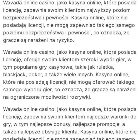
Wavada online casino, jako kasyna online, które posiada
licencję, zapewnia swoim klientom najwyższy poziom
bezpieczeństwa i pewności. Kasyna online, które nie
posiadają licencji, nie mogą zapewniać takiego samego
poziomu bezpieczeństwa i pewności, co oznacza, że
gracze są narażeni na ryzyko.
Wavada online casino, jako kasyna online, które posiada
licencję, oferuje swoim klientom szeroki wybór gier, w
tym popularne gry kasynowe, takie jak ruletka,
blackjack, poker, a także wiele innych. Kasyna online,
które nie posiadają licencji, nie mogą oferować takiego
samego wyboru gier, co oznacza, że gracze są narażeni
na ograniczone możliwości rozrywki.
Wavada online casino, jako kasyna online, które posiada
licencję, zapewnia swoim klientom najlepsze warunki do
gry, w tym najlepsze bonusy, najlepsze promocje, a
także najlepsze obsługę klienta. Kasyna online, które nie
posiadają licencji, nie mogą zapewniać takiego samego