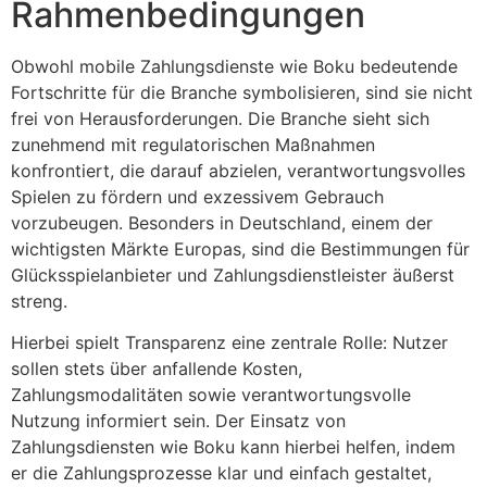
Rahmenbedingungen
Obwohl mobile Zahlungsdienste wie Boku bedeutende
Fortschritte für die Branche symbolisieren, sind sie nicht
frei von Herausforderungen. Die Branche sieht sich
zunehmend mit regulatorischen Maßnahmen
konfrontiert, die darauf abzielen, verantwortungsvolles
Spielen zu fördern und exzessivem Gebrauch
vorzubeugen. Besonders in Deutschland, einem der
wichtigsten Märkte Europas, sind die Bestimmungen für
Glücksspielanbieter und Zahlungsdienstleister äußerst
streng.
Hierbei spielt Transparenz eine zentrale Rolle: Nutzer
sollen stets über anfallende Kosten,
Zahlungsmodalitäten sowie verantwortungsvolle
Nutzung informiert sein. Der Einsatz von
Zahlungsdiensten wie Boku kann hierbei helfen, indem
er die Zahlungsprozesse klar und einfach gestaltet,