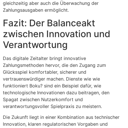
gleichzeitig aber auch die Überwachung der
Zahlungsausgaben ermöglicht.
Fazit: Der Balanceakt
zwischen Innovation und
Verantwortung
Das digitale Zeitalter bringt innovative
Zahlungsmethoden hervor, die den Zugang zum
Glücksspiel komfortabler, sicherer und
vertrauenswürdiger machen. Dienste wie wie
funktioniert Boku? sind ein Beispiel dafür, wie
technologische Innovationen dazu beitragen, den
Spagat zwischen Nutzerkomfort und
verantwortungsvoller Spielpraxis zu meistern.
Die Zukunft liegt in einer Kombination aus technischer
Innovation, klaren regulatorischen Vorgaben und