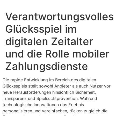
Verantwortungsvolles
Glücksspiel im
digitalen Zeitalter
und die Rolle mobiler
Zahlungsdienste
Die rapide Entwicklung im Bereich des digitalen
Glücksspiels stellt sowohl Anbieter als auch Nutzer vor
neue Herausforderungen hinsichtlich Sicherheit,
Transparenz und Spielsuchtprävention. Während
technologische Innovationen das Erlebnis
personalisieren und vereinfachen, rücken zugleich die