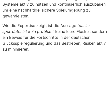
Systeme aktiv zu nutzen und kontinuierlich auszubauen,
um eine nachhaltige, sichere Spielumgebung zu
gewährleisten.
Wie die Expertise zeigt, ist die Aussage
“oasis-
sperrdatei ist kein problem”
keine leere Floskel, sondern
ein Beweis für die Fortschritte in der deutschen
Glücksspielregulierung und das Bestreben, Risiken aktiv
zu minimieren.