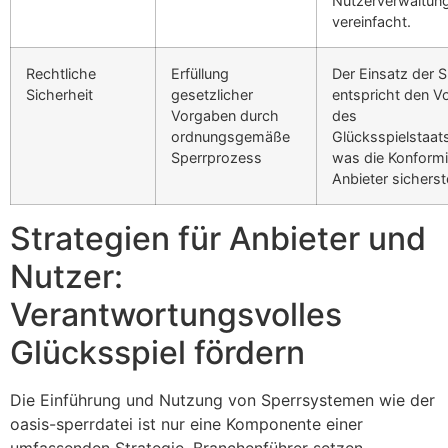
Nutzerverwaltun
vereinfacht.
Rechtliche
Erfüllung
Der Einsatz der S
Sicherheit
gesetzlicher
entspricht den V
Vorgaben durch
des
ordnungsgemäße
Glücksspielstaat
Sperrprozess
was die Konformi
Anbieter sicherste
Strategien für Anbieter und
Nutzer:
Verantwortungsvolles
Glücksspiel fördern
Die Einführung und Nutzung von Sperrsystemen wie der
oasis-sperrdatei ist nur eine Komponente einer
umfassenden Strategie. Branchenführer setzen