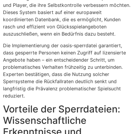
und Player, die ihre Selbstkontrolle verbessern möchten.
Dieses System basiert auf einer europaweit
koordinierten Datenbank, die es ermöglicht, Kunden
rasch und effizient von Glücksspielangeboten
auszuschließen, wenn ein Bedürfnis dazu besteht.
Die Implementierung der oasis-sperrdatei garantiert,
dass gesperrte Personen keinen Zugriff auf lizensierte
Angebote haben – ein entscheidender Schritt, um
problematisches Verhalten frühzeitig zu unterbinden.
Experten bestätigen, dass die Nutzung solcher
Sperrsysteme die Rückfallraten deutlich senkt und
langfristig die Prävalenz problematischer Spielsucht
reduziert.
Vorteile der Sperrdateien:
Wissenschaftliche
Erkenntnisse und