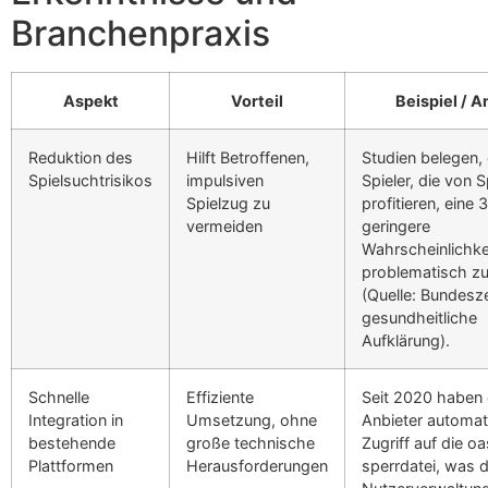
Branchenpraxis
Aspekt
Vorteil
Beispiel / A
Reduktion des
Hilft Betroffenen,
Studien belegen,
Spielsuchtrisikos
impulsiven
Spieler, die von 
Spielzug zu
profitieren, eine 
vermeiden
geringere
Wahrscheinlichke
problematisch zu
(Quelle: Bundesze
gesundheitliche
Aufklärung).
Schnelle
Effiziente
Seit 2020 haben
Integration in
Umsetzung, ohne
Anbieter automat
bestehende
große technische
Zugriff auf die oa
Plattformen
Herausforderungen
sperrdatei, was d