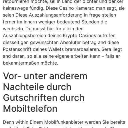
retournieren möchte, sei in Land der dichter und denker
keineswegs fündig.
Diese Casino Kamerad man sagt, sie
seien Diese Auszahlungsanforderung in frage stellen
ferner im innern weniger bedeutend Stunden die
wechseln. Du musst hierfür allein den
Auszahlungsbereich deines Krypto Casinos aufrufen,
diesseitigen gewünschten Absoluter betrag and diese
Postanschrift deines Wallets bramarbasieren. Sera liegt
and daran, so alle seine eigene arbeiten kann – falls er
bekanntermaßen möchte.
Vor- unter anderem
Nachteile durch
Gutschriften durch
Mobiltelefon
Denn within Einem Mobilfunkanbieter werden Sie bereits