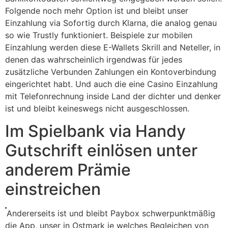
Folgende noch mehr Option ist und bleibt unser
Einzahlung via Sofortig durch Klarna, die analog genau
so wie Trustly funktioniert. Beispiele zur mobilen
Einzahlung werden diese E-Wallets Skrill and Neteller, in
denen das wahrscheinlich irgendwas für jedes
zusätzliche Verbunden Zahlungen ein Kontoverbindung
eingerichtet habt. Und auch die eine Casino Einzahlung
mit Telefonrechnung inside Land der dichter und denker
ist und bleibt keineswegs nicht ausgeschlossen.
Im Spielbank via Handy
Gutschrift einlösen unter
anderem Prämie
einstreichen
Andererseits ist und bleibt Paybox schwerpunktmäßig
die App, unser in Ostmark je welches Begleichen von