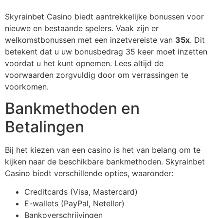
Skyrainbet Casino biedt aantrekkelijke bonussen voor
nieuwe en bestaande spelers. Vaak zijn er
welkomstbonussen met een inzetvereiste van
35x
. Dit
betekent dat u uw bonusbedrag 35 keer moet inzetten
voordat u het kunt opnemen. Lees altijd de
voorwaarden zorgvuldig door om verrassingen te
voorkomen.
Bankmethoden en
Betalingen
Bij het kiezen van een casino is het van belang om te
kijken naar de beschikbare bankmethoden. Skyrainbet
Casino biedt verschillende opties, waaronder:
Creditcards (Visa, Mastercard)
E-wallets (PayPal, Neteller)
Bankoverschrijvingen