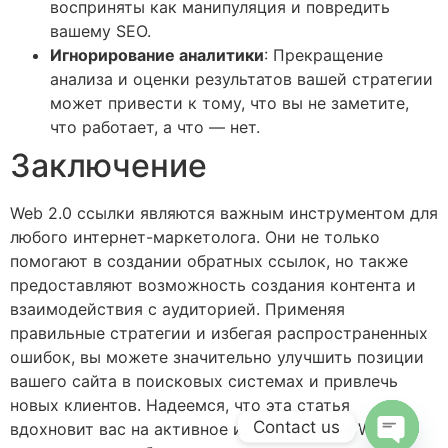
восприняты как манипуляция и повредить
вашему SEO.
Игнорирование аналитики
: Прекращение
анализа и оценки результатов вашей стратегии
может привести к тому, что вы не заметите,
что работает, а что — нет.
Заключение
Web 2.0 ссылки являются важным инструментом для
любого интернет-маркетолога. Они не только
помогают в создании обратных ссылок, но также
предоставляют возможность создания контента и
взаимодействия с аудиторией. Применяя
правильные стратегии и избегая распространенных
ошибок, вы можете значительно улучшить позиции
вашего сайта в поисковых системах и привлечь
новых клиентов. Надеемся, что эта статья
Contact us
вдохновит вас на активное использование Web 2.0