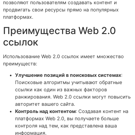
позволяют пользователям создавать контент и
продвигать свои ресурсы прямо на популярных
платформах.
Преимущества Web 2.0
ссылок
Использование Web 2.0 ссылок имеет множество
преимуществ:
Улучшение позиций в поисковых системах
:
Поисковые алгоритмы учитывают обратные
ссылки как один из важных факторов
ранжирования. Web 2.0 ссылки могут повысить
авторитет вашего сайта.
Контроль над контентом
: Создавая контент на
платформах Web 2.0, вы получаете больше
контроля над тем, как представлена ваша
информация.