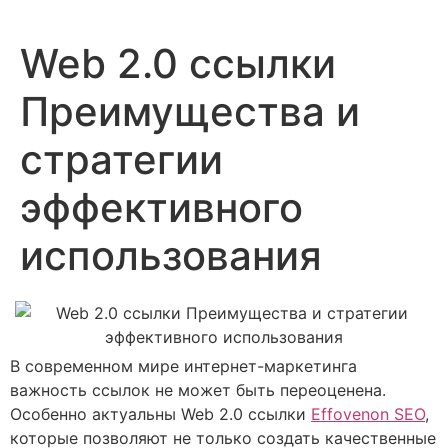
Web 2.0 ссылки
Преимущества и
стратегии
эффективного
использования
В современном мире интернет-маркетинга
важность ссылок не может быть переоценена.
Особенно актуальны Web 2.0 ссылки
Effovenon SEO
,
которые позволяют не только создать качественные