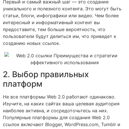
Первый и самый важный шаг — это создание
уникального и полезного контента. Это могут быть
статьи, блоги, инфографики или видео. Чем более
интересный и информативный контент вы
предоставите, тем больше вероятность, что
пользователи будут делиться им, что приведет к
созданию новых ссылок.
2. Выбор правильных
платформ
Не все платформы Web 2.0 работают одинаково.
Изучите, на каких сайтах ваша целевая аудитория
наиболее активна, и сосредоточьтесь на них.
Популярные платформы для создания Web 2.0
ссылок включают Blogger, WordPress.com, Tumblr и