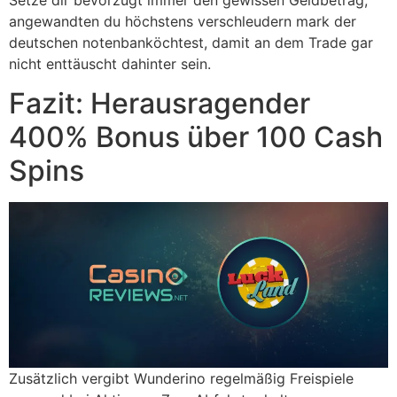
Setze dir bevorzugt immer den gewissen Geldbetrag,
angewandten du höchstens verschleudern mark der
deutschen notenbanköchtest, damit an dem Trade gar
nicht enttäuscht dahinter sein.
Fazit: Herausragender
400% Bonus über 100 Cash
Spins
Zusätzlich vergibt Wunderino regelmäßig Freispiele